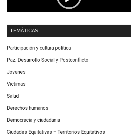
00:00
01:04
TEMÁTICAS
Dra. Carolina Corcho Mejía,
Presidenta Corporación
Latinoamericana Sur, Vicepresidenta Federación Médica
Participación y cultura política
Colombiana
Paz, Desarrollo Social y Postconflicto
Jovenes
Victimas
Salud
Derechos humanos
Democracia y ciudadania
Ciudades Equitativas – Territorios Equitativos