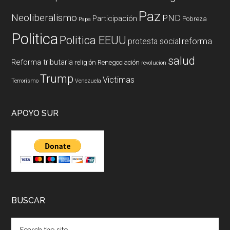
Paz
Neoliberalismo
PND
Participación
Pobreza
Papa
Politica
Politica EEUU
reforma
protesta social
salud
Reforma tributaria
religión
Renegociación
revolucion
Trump
Victimas
Terrorismo
Venezuela
APOYO SUR
BUSCAR