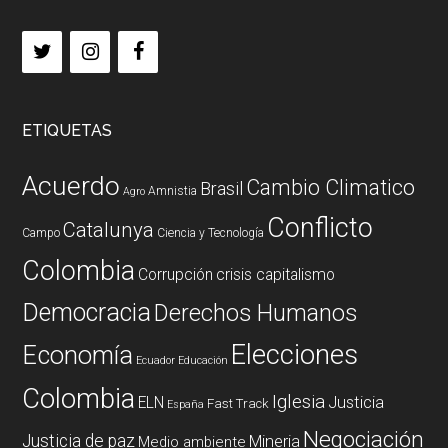
ETIQUETAS
Acuerdo
Cambio Climatico
Brasil
Amnistia
Agro
Conflicto
Catalunya
Campo
Ciencia y Tecnología
Colombia
Corrupción
crisis capitalismo
Democracia
Derechos Humanos
Elecciones
Economía
Ecuador
Educación
Colombia
Iglesia
ELN
Justicia
Fast Track
España
Negociación
Justicia de paz
Mineria
Medio ambiente