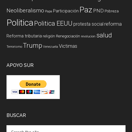
Paz
Neoliberalismo
PND
Participación
Pobreza
Papa
Politica
Politica EEUU
reforma
protesta social
salud
Reforma tributaria
religión
Renegociación
revolucion
Trump
Victimas
Terrorismo
Venezuela
APOYO SUR
BUSCAR