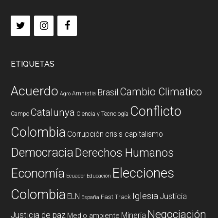
ETIQUETAS
Acuerdo
Cambio Climatico
Brasil
Amnistia
Agro
Conflicto
Catalunya
Campo
Ciencia y Tecnología
Colombia
Corrupción
crisis capitalismo
Democracia
Derechos Humanos
Elecciones
Economía
Ecuador
Educación
Colombia
Iglesia
ELN
Justicia
Fast Track
España
Negociación
Justicia de paz
Mineria
Medio ambiente