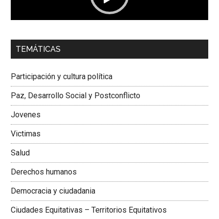
00:00
01:04
TEMÁTICAS
Dra. Carolina Corcho Mejía,
Presidenta Corporación
Latinoamericana Sur, Vicepresidenta Federación Médica
Participación y cultura política
Colombiana
Paz, Desarrollo Social y Postconflicto
Jovenes
Victimas
Salud
Derechos humanos
Democracia y ciudadania
Ciudades Equitativas – Territorios Equitativos