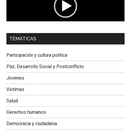
00:00
01:04
TEMÁTICAS
Dra. Carolina Corcho Mejía,
Presidenta Corporación
Latinoamericana Sur, Vicepresidenta Federación Médica
Participación y cultura política
Colombiana
Paz, Desarrollo Social y Postconflicto
Jovenes
Victimas
Salud
Derechos humanos
Democracia y ciudadania