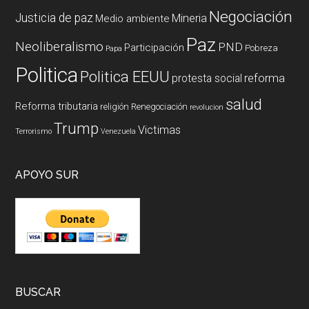
Negociación
Justicia de paz
Mineria
Medio ambiente
Paz
Neoliberalismo
PND
Participación
Pobreza
Papa
Politica
Politica EEUU
reforma
protesta social
salud
Reforma tributaria
religión
Renegociación
revolucion
Trump
Victimas
Terrorismo
Venezuela
APOYO SUR
BUSCAR