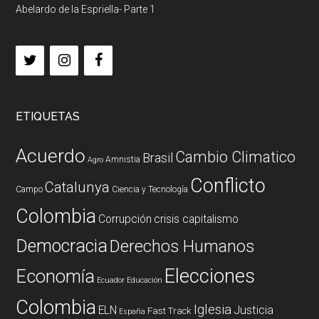
Abelardo de la Espriella- Parte 1
ETIQUETAS
Acuerdo
Cambio Climatico
Brasil
Amnistia
Agro
Conflicto
Catalunya
Campo
Ciencia y Tecnología
Colombia
Corrupción
crisis capitalismo
Democracia
Derechos Humanos
Elecciones
Economía
Ecuador
Educación
Colombia
Iglesia
ELN
Justicia
Fast Track
España