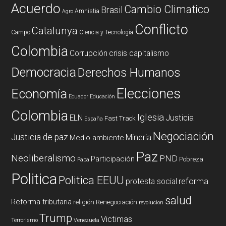
Acuerdo
Cambio Climatico
Brasil
Amnistia
Agro
Conflicto
Catalunya
Campo
Ciencia y Tecnología
Colombia
Corrupción
crisis capitalismo
Democracia
Derechos Humanos
Elecciones
Economía
Ecuador
Educación
Colombia
Iglesia
ELN
Justicia
Fast Track
España
Negociación
Justicia de paz
Mineria
Medio ambiente
Paz
Neoliberalismo
PND
Participación
Pobreza
Papa
Politica
Politica EEUU
reforma
protesta social
salud
Reforma tributaria
religión
Renegociación
revolucion
Trump
Victimas
Terrorismo
Venezuela