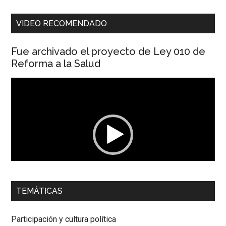
VIDEO RECOMENDADO
Fue archivado el proyecto de Ley 010 de
Reforma a la Salud
Reproductor
de
vídeo
00:00
01:04
TEMÁTICAS
Dra. Carolina Corcho Mejía,
Presidenta Corporación
Latinoamericana Sur, Vicepresidenta Federación Médica
Participación y cultura política
Colombiana