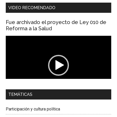
VIDEO RECOMENDADO
Fue archivado el proyecto de Ley 010 de
Reforma a la Salud
Reproductor
de
vídeo
00:00
01:04
TEMÁTICAS
Dra. Carolina Corcho Mejía,
Presidenta Corporación
Latinoamericana Sur, Vicepresidenta Federación Médica
Participación y cultura política
Colombiana