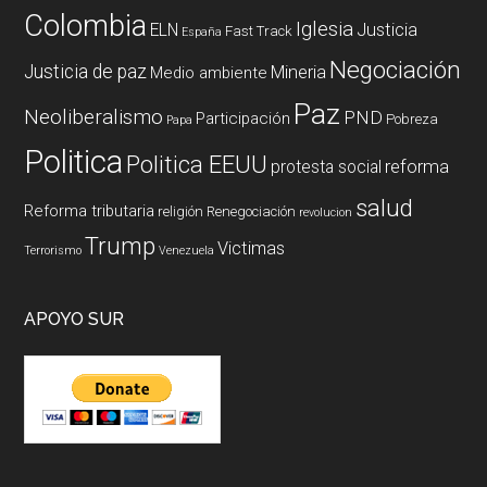
Colombia
Iglesia
ELN
Justicia
Fast Track
España
Negociación
Justicia de paz
Mineria
Medio ambiente
Paz
Neoliberalismo
PND
Participación
Pobreza
Papa
Politica
Politica EEUU
reforma
protesta social
salud
Reforma tributaria
religión
Renegociación
revolucion
Trump
Victimas
Terrorismo
Venezuela
APOYO SUR