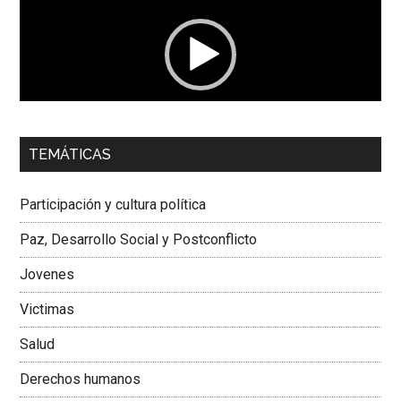
vídeo
00:00
01:04
TEMÁTICAS
Dra. Carolina Corcho Mejía,
Presidenta Corporación
Latinoamericana Sur, Vicepresidenta Federación Médica
Participación y cultura política
Colombiana
Paz, Desarrollo Social y Postconflicto
Jovenes
Victimas
Salud
Derechos humanos