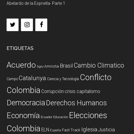
Abelardo de la Espriella- Parte 1
ETIQUETAS
Acuerdo
Cambio Climatico
Brasil
Amnistia
Agro
Conflicto
Catalunya
Campo
Ciencia y Tecnología
Colombia
Corrupción
crisis capitalismo
Democracia
Derechos Humanos
Elecciones
Economía
Ecuador
Educación
Colombia
Iglesia
ELN
Justicia
Fast Track
España