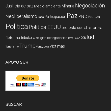
Negociación
Justicia de paz
Mineria
Medio ambiente
Paz
Neoliberalismo
PND
Participación
Pobreza
Papa
Politica
Politica EEUU
reforma
protesta social
salud
Reforma tributaria
religión
Renegociación
revolucion
Trump
Victimas
Terrorismo
Venezuela
APOYO SUR
BUSCAR