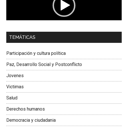
00:00
01:04
TEMÁTICAS
Dra. Carolina Corcho Mejía,
Presidenta Corporación
Latinoamericana Sur, Vicepresidenta Federación Médica
Participación y cultura política
Colombiana
Paz, Desarrollo Social y Postconflicto
Jovenes
Victimas
Salud
Derechos humanos
Democracia y ciudadania