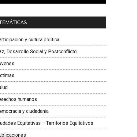
00:00
01:04
a. Carolina Corcho Mejía,
Presidenta Corporación
TEMÁTICAS
atinoamericana Sur, Vicepresidenta Federación
édica Colombiana
rticipación y cultura política
z, Desarrollo Social y Postconflicto
ovenes
ictimas
alud
erechos humanos
emocracia y ciudadania
udades Equitativas – Territorios Equitativos
ublicaciones