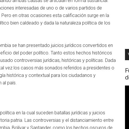
 cuando ambas causas se articulan en forma sustancial.
tenciones interesadas de uno o de varios partidos de
 Pero en otras ocasiones esta calificación surge en la
tico bien caldeado y dada la naturaleza política de los
ombia se han presentado juicios jurídicos convertidos en
neficio del poder político. Tanto estos hechos históricos
usado controversias jurídicas, históricas y políticas. Dada
 tal vez los casos más sonados referidos a presidentes o
F
gía histórica y contextual para los ciudadanos y
d
al país.
R
d
v
lítica en la cual suceden batallas jurídicas y juicios
toria patria. Las controversias y el distanciamiento entre
mbia, Bolívar y Santander, como los hechos oscuros de