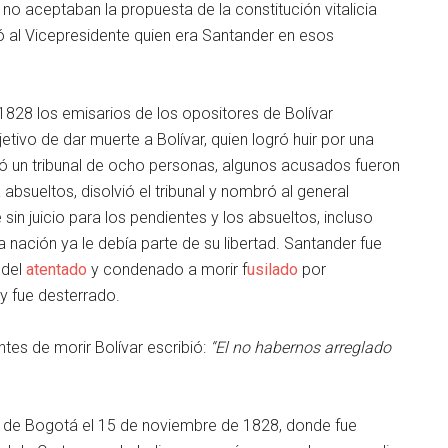
no aceptaban la propuesta de la constitución vitalicia
ó al Vicepresidente quien era Santander en esos
828 los emisarios de los opositores de Bolívar
etivo de dar muerte a Bolívar, quien logró huir por una
 un tribunal de ocho personas, algunos acusados fueron
 absueltos, disolvió el tribunal y nombró al general
n juicio para los pendientes y los absueltos, incluso
a nación ya le debía parte de su libertad. Santander fue
 del
atentado
y condenado a morir f
usilado
por
 y fue desterrado.
es de morir Bolívar escribió:
“El no habernos arreglado
ó de Bogotá el 15 de noviembre de 1828, donde fue