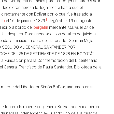
d de Cartagena de Indias para así coger un barco y salir
a decidieron apresarlo ilegalmente hasta que el
 directamente con Bolívar por lo cual fue traslado a
]
llo
el 16 de junio de 1829.
​ Llegó allí el 19 de agosto,
 exilio a bordo del
bergatín
mercante
María,
el 27 de
ías después. Para ahondar en los detalles del juicio al
nda la minuciosa obra del historiador Germán Mejía
ESO SEGUIDO AL GENERAL SANTANDER POR
CHE DEL 25 DE SEPTIEMBRE DE 1828 EN BOGOTÁ”
 la Fundación para la Conmemoración del Bicentenario
del General Francisco de Paula Santander. Biblioteca de la
a muerte del Libertador Simón Bolívar, anotando en su
e febrero la muerte del general Bolívar acaecida cerca
ida para la Independencia» Cuando uno de sus criados,