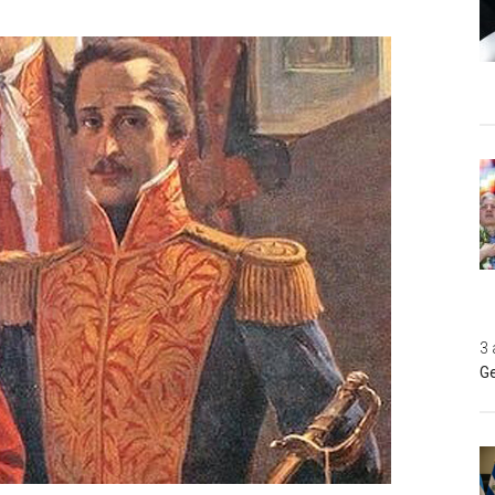
3 
Ge