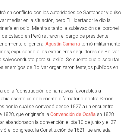
ró en conflicto con las autoridades de Santander y quiso
r mediar en la situación, pero El Libertador le dio la
naría en odio. Mientras tanto la sublevación del coronel
 de Estado en Perú retiraron el cargo de presidente
steriormente el general
Agustín Gamarra
tomó militarmente
anos; expulsando a los extranjeros seguidores de Bolívar,
io salvoconducto para su exilio. Se cuenta que al sepultar
 los enemigos de Bolívar organizaron festejos públicos en
a de la “construcción de narrativas favorables a
 había escrito un documento difamatorio contra Simón
tos por lo cual se convocó desde 1827 a un encuentro
e 1828, que originaría la
Convención de Ocaña
en 1828.
ar abandonaron la convención el día 10 de junio y el 27
olvió el congreso, la Constitución de 1821 fue anulada,