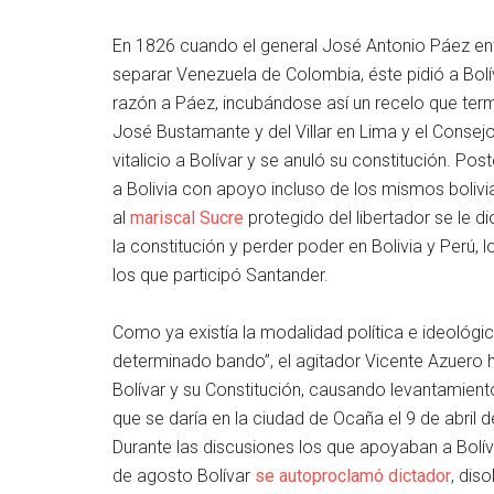
En 1826 cuando el general José Antonio Páez ent
separar Venezuela de Colombia, éste pidió a Bolíva
razón a Páez, incubándose así un recelo que termi
José Bustamante y del Villar en Lima y el Consejo
vitalicio a Bolívar y se anuló su constitución. Po
a Bolivia con apoyo incluso de los mismos bolivi
al
mariscal Sucre
protegido del libertador se le d
la constitución y perder poder en Bolivia y Perú,
los que participó Santander.
Como ya existía la modalidad política e ideológic
determinado bando”, el agitador Vicente Azuero
Bolívar y su Constitución, causando levantamien
que se daría en la ciudad de Ocaña el 9 de abril d
Durante las discusiones los que apoyaban a Bolív
de agosto Bolívar
se autoproclamó dictador
, dis