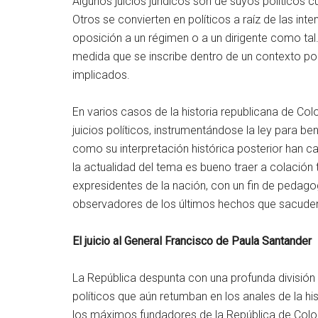
Algunos juicios jurídicos son de suyos políticos
Otros se convierten en políticos a raíz de las in
oposición a un régimen o a un dirigente como tal.
medida que se inscribe dentro de un contexto polí
implicados.
En varios casos de la historia republicana de Col
juicios políticos, instrumentándose la ley para be
como su interpretación histórica posterior han ca
la actualidad del tema es bueno traer a colación
expresidentes de la nación, con un fin de pedago
observadores de los últimos hechos que sacuden 
El juicio al General Francisco de Paula Santander
La República despunta con una profunda división po
políticos que aún retumban en los anales de la his
los máximos fundadores de la República de Colo