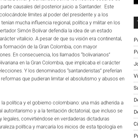
arte causales del posterior juicio a Santander. Este
 colocándole límites al poder del presidente y a los
Dr
tenían mucha influencia regional, política y militar en los
L
libertador Simón Bolívar defendía la idea de un estado
M
arácter vitalicio. A pesar de que su visión era continental,
Pa
 la formación de la Gran Colombia, con mayor
Pa
iones. En consecuencia, los llamados “bolivarianos”
livariana en la Gran Colombia, que implicaba el carácter
J
as elecciones. Y los denominados “santanderistas” preferían
V
reformas que pudieran limitar el absolutismo y abusos en
S
D
 la política y el gobierno colombiano: una más adherida a
al autoritarismo y a la tentación dictatorial, que incluso se
D
 y legales, convirtiéndose en verdaderas dictaduras
Ci
uraleza política y marcaría los inicios de esta tipología en
P