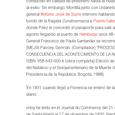
conducido en calidad de prisionero hasta la ciuda
al exilio. Sin embargo, Montilla junto con Urdanet
general
Antonio José de Sucre
intervino hablando
bordo de la fragata
Cundinamarca
a
Puerto Cabe
donde Páez le concedió el pasaporte para salir al
agosto llegando al puerto de
Hamburgo
unos 48 d
General Francisco de Paula Santander se recomie
(MEJÍA Pavony, Germán. (Compilador) “PROC
CONSECUENCIA DEL ACONTECIMIENTO DE LA NO
ISBN: 958-643-000-6 (obra completa) Edición de
del Natalicio y el Sesquicentenario de la Muerte 
Presidencia de la República. Bogotá, 1988).
]
​En 1831 cuando llegó a Florencia se enteró de l
diario:
«Hoy he leído en el Journal du Commerce del 21 d
de Santa Marta el 17 de diciembre de 1830. Pérd