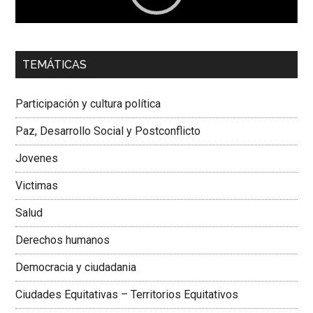
00:00
01:04
TEMÁTICAS
Dra. Carolina Corcho Mejía,
Presidenta Corporación
Latinoamericana Sur, Vicepresidenta Federación Médica
Participación y cultura política
Colombiana
Paz, Desarrollo Social y Postconflicto
Jovenes
Victimas
Salud
Derechos humanos
Democracia y ciudadania
Ciudades Equitativas – Territorios Equitativos