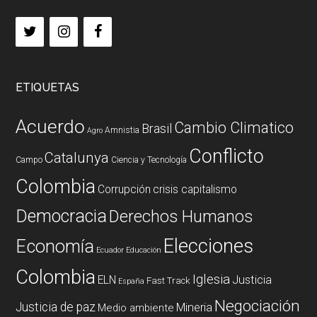
ETIQUETAS
Acuerdo
Cambio Climatico
Brasil
Amnistia
Agro
Conflicto
Catalunya
Campo
Ciencia y Tecnología
Colombia
Corrupción
crisis capitalismo
Democracia
Derechos Humanos
Elecciones
Economía
Ecuador
Educación
Colombia
Iglesia
ELN
Justicia
Fast Track
España
Negociación
Justicia de paz
Mineria
Medio ambiente