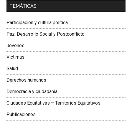
00:00
01:04
TEMÁTICAS
Dra. Carolina Corcho Mejía,
Presidenta Corporación
Latinoamericana Sur, Vicepresidenta Federación Médica
Participación y cultura política
Colombiana
Paz, Desarrollo Social y Postconflicto
Jovenes
Victimas
Salud
Derechos humanos
Democracia y ciudadania
Ciudades Equitativas – Territorios Equitativos
Publicaciones