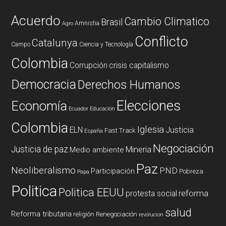
Acuerdo
Cambio Climatico
Brasil
Amnistia
Agro
Conflicto
Catalunya
Campo
Ciencia y Tecnología
Colombia
Corrupción
crisis capitalismo
Democracia
Derechos Humanos
Elecciones
Economía
Ecuador
Educación
Colombia
Iglesia
ELN
Justicia
Fast Track
España
Negociación
Justicia de paz
Mineria
Medio ambiente
Paz
Neoliberalismo
PND
Participación
Pobreza
Papa
Politica
Politica EEUU
reforma
protesta social
salud
Reforma tributaria
religión
Renegociación
revolucion