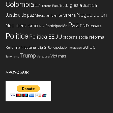
Colombia
Iglesia
ELN
Justicia
Fast Track
España
Negociación
Justicia de paz
Mineria
Medio ambiente
Paz
Neoliberalismo
PND
Participación
Pobreza
Papa
Politica
Politica EEUU
reforma
protesta social
salud
Reforma tributaria
religión
Renegociación
revolucion
Trump
Victimas
Terrorismo
Venezuela
APOYO SUR