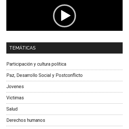
vídeo
00:00
01:04
TEMÁTICAS
Dra. Carolina Corcho Mejía,
Presidenta Corporación
Latinoamericana Sur, Vicepresidenta Federación Médica
Participación y cultura política
Colombiana
Paz, Desarrollo Social y Postconflicto
Jovenes
Victimas
Salud
Derechos humanos