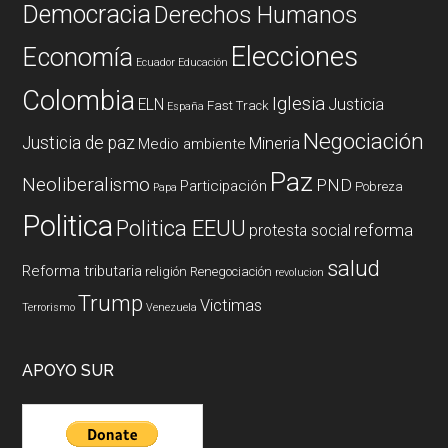
Democracia
Derechos Humanos
Elecciones
Economía
Ecuador
Educación
Colombia
Iglesia
ELN
Justicia
Fast Track
España
Negociación
Justicia de paz
Mineria
Medio ambiente
Paz
Neoliberalismo
PND
Participación
Pobreza
Papa
Politica
Politica EEUU
reforma
protesta social
salud
Reforma tributaria
religión
Renegociación
revolucion
Trump
Victimas
Terrorismo
Venezuela
APOYO SUR