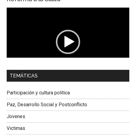
Reproductor
de
vídeo
00:00
01:04
TEMÁTICAS
Dra. Carolina Corcho Mejía,
Presidenta Corporación
Latinoamericana Sur, Vicepresidenta Federación Médica
Participación y cultura política
Colombiana
Paz, Desarrollo Social y Postconflicto
Jovenes
Victimas