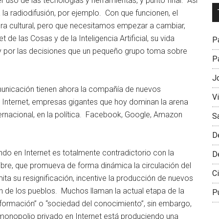
so de las tecnologías y herramientas, y punto final. Así
Dr
la radiodifusión, por ejemplo. Con que funcionen, el
L
ura cultural, pero que necesitamos empezar a cambiar,
M
 de las Cosas y de la Inteligencia Artificial, su vida
Pa
 y por las decisiones que un pequeño grupo toma sobre
Pa
J
municación tienen ahora la compañía de nuevos
V
Internet, empresas gigantes que hoy dominan la arena
ernacional, en la política. Facebook, Google, Amazon
S
D
o en Internet es totalmente contradictorio con la
D
libre, que promueva de forma dinámica la circulación del
Ci
a su resignificación, incentive la producción de nuevos
 de los pueblos. Muchos llaman la actual etapa de la
P
nformación” o “sociedad del conocimiento”, sin embargo,
 monopolio privado en Internet está produciendo una