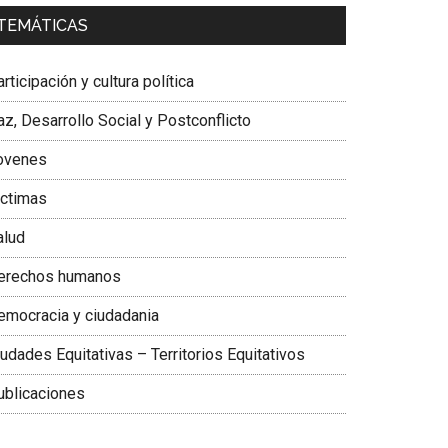
a. Carolina Corcho Mejía,
Presidenta Corporación
TEMÁTICAS
atinoamericana Sur, Vicepresidenta Federación
édica Colombiana
rticipación y cultura política
z, Desarrollo Social y Postconflicto
ovenes
ictimas
alud
erechos humanos
emocracia y ciudadania
udades Equitativas – Territorios Equitativos
ublicaciones