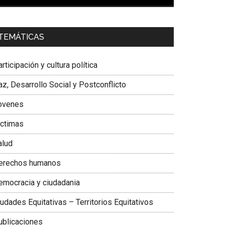
00:00
01:04
a. Carolina Corcho Mejía,
Presidenta Corporación
TEMÁTICAS
atinoamericana Sur, Vicepresidenta Federación
édica Colombiana
rticipación y cultura política
z, Desarrollo Social y Postconflicto
ovenes
ictimas
alud
erechos humanos
emocracia y ciudadania
udades Equitativas – Territorios Equitativos
ublicaciones