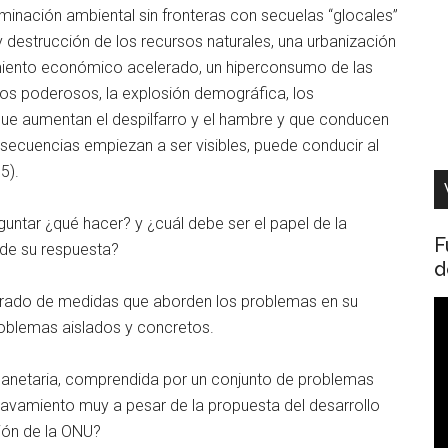
inación ambiental sin fronteras con secuelas “glocales”
 y destrucción de los recursos naturales, una urbanización
imiento económico acelerado, un hiperconsumo de las
os poderosos, la explosión demográfica, los
que aumentan el despilfarro y el hambre y que conducen
nsecuencias empiezan a ser visibles, puede conducir al
5).
guntar ¿qué hacer? y ¿cuál debe ser el papel de la
F
 de su respuesta?
d
erado de medidas que aborden los problemas en su
R
roblemas aislados y concretos.
d
v
planetaria, comprendida por un conjunto de problemas
vamiento muy a pesar de la propuesta del desarrollo
ción de la ONU?