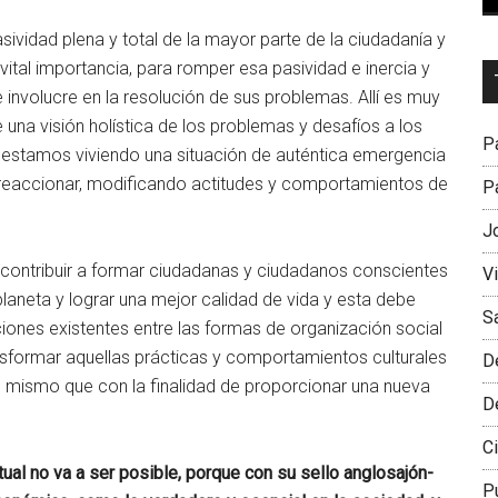
ividad plena y total de la mayor parte de la ciudadanía y
 vital importancia, para romper esa pasividad e inercia y
Dr
e involucre en la resolución de sus problemas. Allí es muy
L
e una visión holística de los problemas y desafíos a los
M
Pa
estamos viviendo una situación de auténtica emergencia
le reaccionar, modificando actitudes y comportamientos de
Pa
J
 contribuir a formar ciudadanas y ciudadanos conscientes
V
laneta y lograr una mejor calidad de vida y esta debe
S
laciones existentes entre las formas de organización social
ansformar aquellas prácticas y comportamientos culturales
D
lo mismo que con la finalidad de proporcionar una nueva
D
Ci
ual no va a ser posible, porque con su sello anglosajón-
P