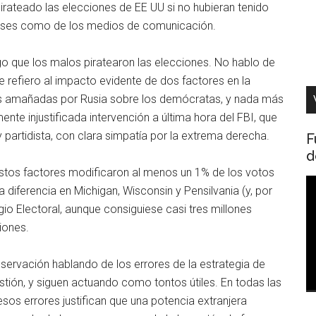
pirateado las elecciones de EE UU si no hubieran tenido
enses como de los medios de comunicación.
o que los malos piratearon las elecciones. No hablo de
e refiero al impacto evidente de dos factores en la
ones amañadas por Rusia sobre los demócratas, y nada más
te injustificada intervención a última hora del FBI, que
 partidista, con clara simpatía por la extrema derecha.
F
d
stos factores modificaron al menos un 1% de los votos
R
 diferencia en Michigan, Wisconsin y Pensilvania (y, por
d
egio Electoral, aunque consiguiese casi tres millones
v
iones.
servación hablando de los errores de la estrategia de
tión, y siguen actuando como tontos útiles. En todas las
s errores justifican que una potencia extranjera