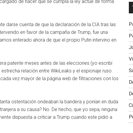
cargado de hacer que se cumpla la ley actúe de forma
Dr
L
M
Pa
te darse cuenta de que la declaración de la CIA tras las
ntervenido en favor de la campaña de Trump, fue una
Pa
amos enterado ahora de que el propio Putin intervino en
J
V
 era patente meses antes de las elecciones (yo escribí
S
a estrecha relación entre WikiLeaks y el espionaje ruso
o cada vez mayor de la página web de filtraciones con los
D
D
 tanta ostentación ondeaban la bandera y ponían en duda
Ci
extranjera a su causa? No. De hecho, que yo sepa, ninguna
P
ente dispuesta a criticar a Trump cuando este pidió a