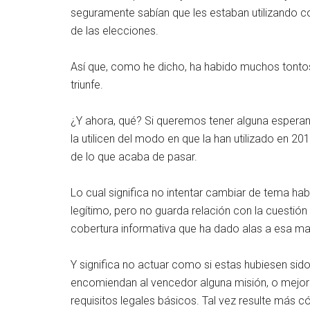
seguramente sabían que les estaban utilizando co
de las elecciones.
Así que, como he dicho, ha habido muchos tontos 
triunfe.
¿Y ahora, qué? Si queremos tener alguna esperanz
la utilicen del modo en que la han utilizado en 201
de lo que acaba de pasar.
Lo cual significa no intentar cambiar de tema h
legítimo, pero no guarda relación con la cuestión d
cobertura informativa que ha dado alas a esa ma
Y significa no actuar como si estas hubiesen si
encomiendan al vencedor alguna misión, o mejor d
requisitos legales básicos. Tal vez resulte más 