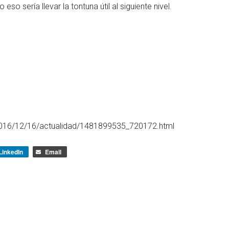
o sería llevar la tontuna útil al siguiente nivel.
2016/12/16/actualidad/1481899535_720172.html
LinkedIn
Email