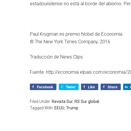
estadounidense no está al borde del abismo. Pero es
Paul Krugman es premio Nobel de Economía.
© The New York Times Company, 2016.
Traducción de News Clips.
Fuente: http://economia.elpais.com/economia/
Facebook
Tweet
Like
Share
Filed Under:
Revista Sur
,
RS Sur global
Tagged With:
EEUU
,
Trump