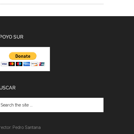
POYO SUR
USCAR
rector: Pedro Santana