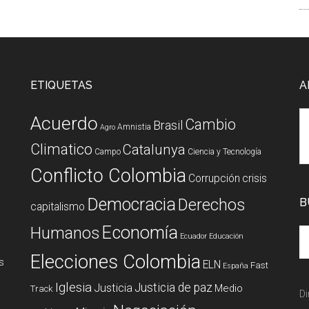
ETIQUETAS
A
Acuerdo
Cambio
Brasil
Amnistia
Agro
Climatico
Catalunya
Campo
Ciencia y Tecnología
Conflicto Colombia
Corrupción
crisis
Democracia
Derechos
B
capitalismo
Economía
Humanos
Ecuador
Educación
Elecciones Colombia
s
ELN
Fast
España
Iglesia
Justicia de paz
Justicia
Medio
Track
Di