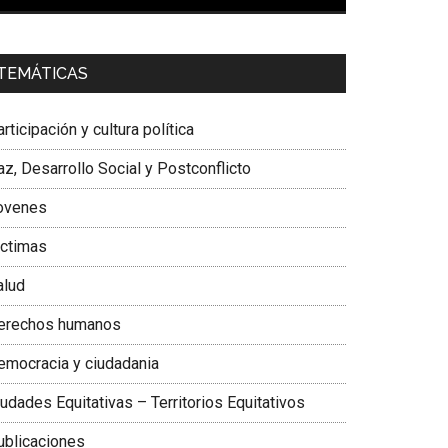
00:00
01:04
a. Carolina Corcho Mejía,
Presidenta Corporación
TEMÁTICAS
atinoamericana Sur, Vicepresidenta Federación
édica Colombiana
rticipación y cultura política
z, Desarrollo Social y Postconflicto
ovenes
ictimas
alud
erechos humanos
emocracia y ciudadania
udades Equitativas – Territorios Equitativos
ublicaciones