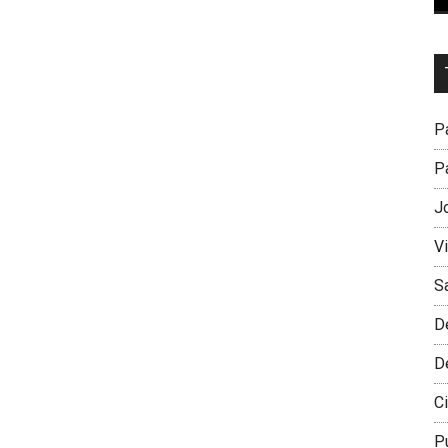
Dr
L
M
Pa
Pa
J
V
S
D
D
Ci
P