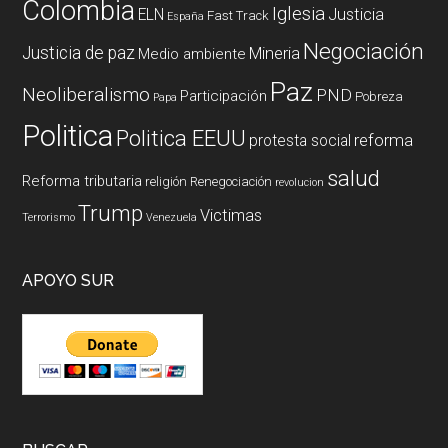
Colombia
Iglesia
ELN
Justicia
Fast Track
España
Negociación
Justicia de paz
Mineria
Medio ambiente
Paz
Neoliberalismo
PND
Participación
Pobreza
Papa
Politica
Politica EEUU
reforma
protesta social
salud
Reforma tributaria
religión
Renegociación
revolucion
Trump
Victimas
Terrorismo
Venezuela
APOYO SUR