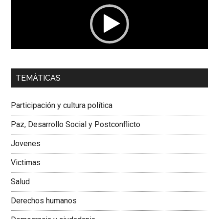
00:00
01:04
TEMÁTICAS
Dra. Carolina Corcho Mejía,
Presidenta Corporación
Latinoamericana Sur, Vicepresidenta Federación Médica
Participación y cultura política
Colombiana
Paz, Desarrollo Social y Postconflicto
Jovenes
Victimas
Salud
Derechos humanos