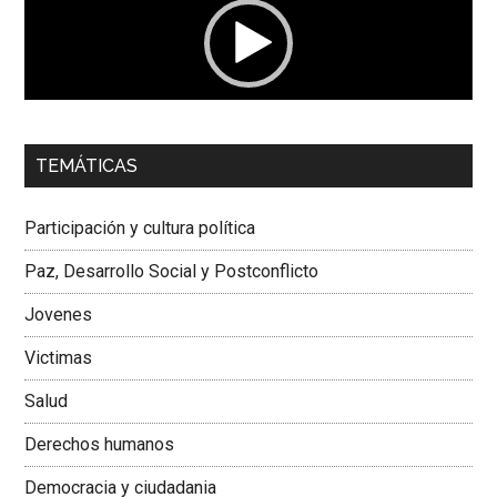
00:00
01:04
TEMÁTICAS
Dra. Carolina Corcho Mejía,
Presidenta Corporación
Latinoamericana Sur, Vicepresidenta Federación Médica
Participación y cultura política
Colombiana
Paz, Desarrollo Social y Postconflicto
Jovenes
Victimas
Salud
Derechos humanos
Democracia y ciudadania