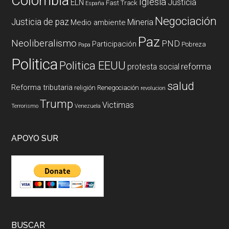
Colombia
Iglesia
ELN
Justicia
Fast Track
España
Negociación
Justicia de paz
Mineria
Medio ambiente
Paz
Neoliberalismo
PND
Participación
Pobreza
Papa
Politica
Politica EEUU
reforma
protesta social
salud
Reforma tributaria
religión
Renegociación
revolucion
Trump
Victimas
Terrorismo
Venezuela
APOYO SUR
BUSCAR