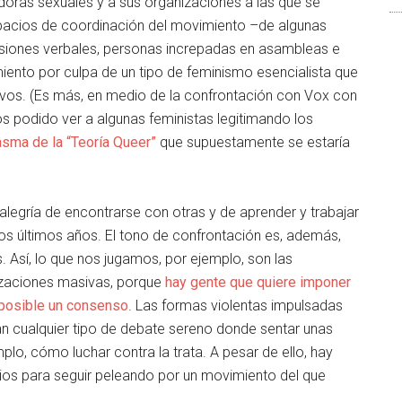
doras sexuales y a sus organizaciones a las que se
spacios de coordinación del movimiento –de algunas
esiones verbales, personas increpadas en asambleas e
ento por culpa de un tipo de feminismo esencialista que
os. (Es más, en medio de la confrontación con Vox con
s podido ver a algunas feministas legitimando los
tasma de la “Teoría Queer”
que supuestamente se estaría
 alegría de encontrarse con otras y de aprender y trabajar
os últimos años. El tono de confrontación es, además,
 Así, lo que nos jugamos, por ejemplo, son las
izaciones masivas, porque
hay gente que quiere imponer
mposible un consenso
. Las formas violentas impulsadas
an cualquier tipo de debate sereno donde sentar unas
o, cómo luchar contra la trata. A pesar de ello, hay
os para seguir peleando por un movimiento del que