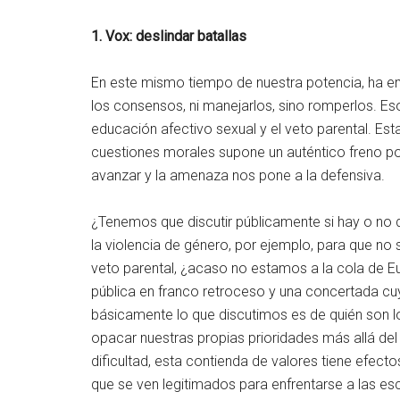
1. Vox: deslindar batallas
En este mismo tiempo de nuestra potencia, ha em
los consensos, ni manejarlos, sino romperlos. Es
educación afectivo sexual y el veto parental. Es
cuestiones morales supone un auténtico freno 
avanzar y la amenaza nos pone a la defensiva.
¿Tenemos que discutir públicamente si hay o no 
la violencia de género, por ejemplo, para que no 
veto parental, ¿acaso no estamos a la cola de E
pública en franco retroceso y una concertada cuy
básicamente lo que discutimos es de quién son los
opacar nuestras propias prioridades más allá de
dificultad, esta contienda de valores tiene efect
que se ven legitimados para enfrentarse a las es