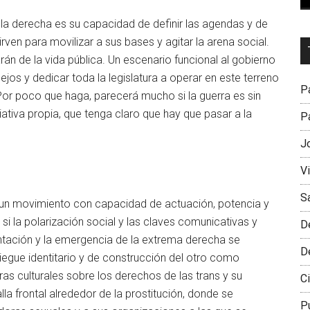
e la derecha es su capacidad de definir las agendas y de
irven para movilizar a sus bases y agitar la arena social.
Dr
rán de la vida pública. Un escenario funcional al gobierno
L
jos y dedicar toda la legislatura a operar en este terreno
M
Pa
Por poco que haga, parecerá mucho si la guerra es sin
ativa propia, que tenga claro que hay que pasar a la
Pa
J
V
S
a un movimiento con capacidad de actuación, potencia y
 la polarización social y las claves comunicativas y
D
entación y la emergencia de la extrema derecha se
D
egue identitario y de construcción del otro como
s culturales sobre los derechos de las trans y su
Ci
la frontal alrededor de la prostitución, donde se
P