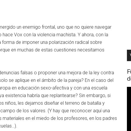
ergido un enemigo frontal, uno que no quiere navegar
o hace Vox con la violencia machista. Y ahora, con la
ta forma de imponer una polarización radical sobre
porque en muchas de estas cuestiones necesitamos
F
denuncias falsas o proponer una mejora de la ley contra
d
solo se aplique en el ámbito de la pareja? En el caso del
uropa en educación sexo-afectiva y con una escuela
R
a existencia habría que replantearse? Sin embargo, si
d
 niños, les dejamos diseñar el terreno de batalla y
v
l campo de los valores. (Y hay que reconocer aquí una
os materiales en el miedo de los profesores, en los padres
cuelas…).