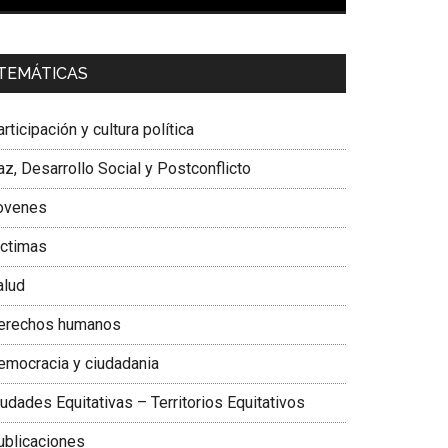
00:00
01:04
a. Carolina Corcho Mejía,
Presidenta Corporación
TEMÁTICAS
atinoamericana Sur, Vicepresidenta Federación
édica Colombiana
rticipación y cultura política
z, Desarrollo Social y Postconflicto
ovenes
ictimas
alud
erechos humanos
emocracia y ciudadania
udades Equitativas – Territorios Equitativos
ublicaciones