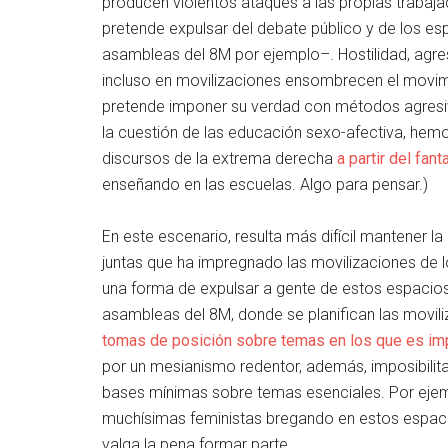
producen violentos ataques a las propias trabaja
pretende expulsar del debate público y de los e
asambleas del 8M por ejemplo–. Hostilidad, agr
incluso en movilizaciones ensombrecen el movimi
pretende imponer su verdad con métodos agresiv
la cuestión de las educación sexo-afectiva, hemo
discursos de la extrema derecha
a partir del fan
enseñando en las escuelas. Algo para pensar.)
En este escenario, resulta más difícil mantener la
juntas que ha impregnado las movilizaciones de l
una forma de expulsar a gente de estos espacios.
asambleas del 8M, donde se planifican las movil
tomas de posición sobre temas en los que es i
por un mesianismo redentor, además, imposibilit
bases mínimas sobre temas esenciales. Por ejempl
muchísimas feministas bregando en estos espaci
valga la pena formar parte.