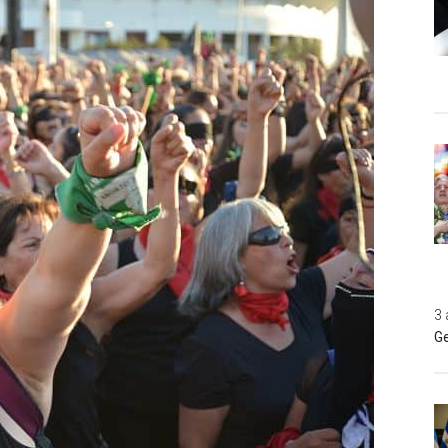
3 
Ge