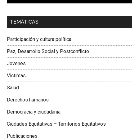
00:00
01:04
TEMÁTICAS
Dra. Carolina Corcho Mejía,
Presidenta Corporación
Latinoamericana Sur, Vicepresidenta Federación Médica
Participación y cultura política
Colombiana
Paz, Desarrollo Social y Postconflicto
Jovenes
Victimas
Salud
Derechos humanos
Democracia y ciudadania
Ciudades Equitativas – Territorios Equitativos
Publicaciones