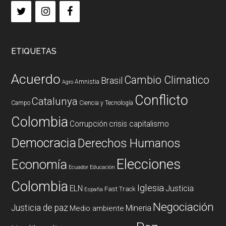
ETIQUETAS
Acuerdo
Cambio Climatico
Brasil
Amnistia
Agro
Conflicto
Catalunya
Campo
Ciencia y Tecnología
Colombia
Corrupción
crisis capitalismo
Democracia
Derechos Humanos
Elecciones
Economía
Ecuador
Educación
Colombia
Iglesia
ELN
Justicia
Fast Track
España
Negociación
Justicia de paz
Mineria
Medio ambiente