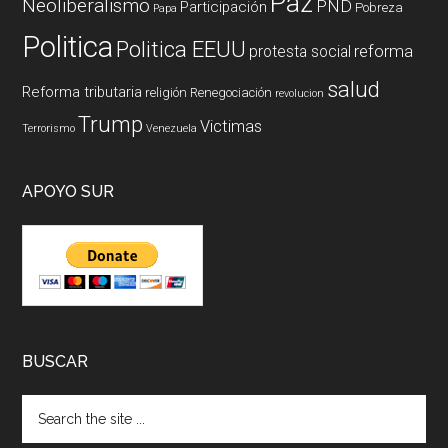
Paz
Neoliberalismo
PND
Participación
Pobreza
Papa
Politica
Politica EEUU
reforma
protesta social
salud
Reforma tributaria
religión
Renegociación
revolucion
Trump
Victimas
Terrorismo
Venezuela
APOYO SUR
BUSCAR