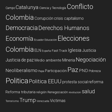
Conflicto
Catalunya
Campo
Ciencia y Tecnología
Colombia
Corrupción
crisis capitalismo
Democracia
Derechos Humanos
Elecciones
Economía
Ecuador
Educación
Colombia
Iglesia
ELN
Justicia
Fast Track
España
Negociación
Justicia de paz
Mineria
Medio ambiente
Paz
Neoliberalismo
PND
Participación
Pobreza
Papa
Politica
Politica EEUU
reforma
protesta social
salud
Reforma tributaria
religión
Renegociación
revolucion
Trump
Victimas
Terrorismo
Venezuela