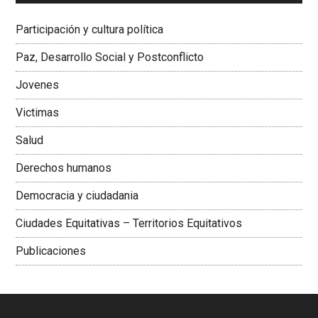
Dra. Carolina Corcho Mejía,
Presidenta Corporación
Latinoamericana Sur, Vicepresidenta Federación Médica
Participación y cultura política
Colombiana
Paz, Desarrollo Social y Postconflicto
Jovenes
Victimas
Salud
Derechos humanos
Democracia y ciudadania
Ciudades Equitativas – Territorios Equitativos
Publicaciones