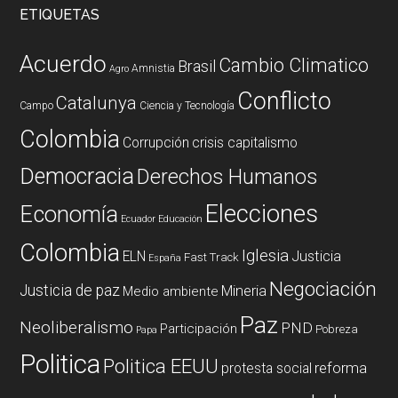
ETIQUETAS
Acuerdo
Cambio Climatico
Brasil
Amnistia
Agro
Conflicto
Catalunya
Campo
Ciencia y Tecnología
Colombia
Corrupción
crisis capitalismo
Democracia
Derechos Humanos
Elecciones
Economía
Ecuador
Educación
Colombia
Iglesia
ELN
Justicia
Fast Track
España
Negociación
Justicia de paz
Mineria
Medio ambiente
Paz
Neoliberalismo
PND
Participación
Pobreza
Papa
Politica
Politica EEUU
reforma
protesta social