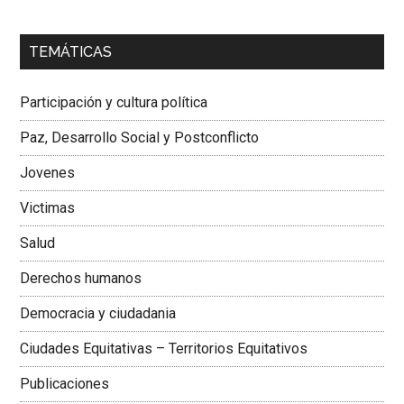
00:00
01:04
TEMÁTICAS
Dra. Carolina Corcho Mejía,
Presidenta Corporación
Latinoamericana Sur, Vicepresidenta Federación Médica
Participación y cultura política
Colombiana
Paz, Desarrollo Social y Postconflicto
Jovenes
Victimas
Salud
Derechos humanos
Democracia y ciudadania
Ciudades Equitativas – Territorios Equitativos
Publicaciones