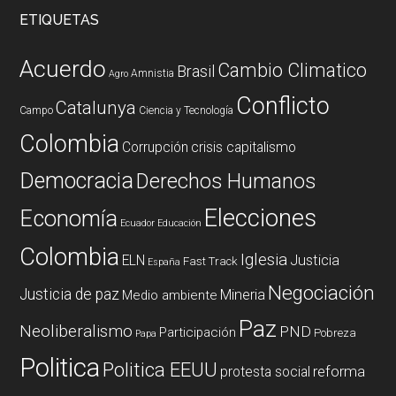
ETIQUETAS
Acuerdo
Cambio Climatico
Brasil
Amnistia
Agro
Conflicto
Catalunya
Campo
Ciencia y Tecnología
Colombia
Corrupción
crisis capitalismo
Democracia
Derechos Humanos
Elecciones
Economía
Ecuador
Educación
Colombia
Iglesia
ELN
Justicia
Fast Track
España
Negociación
Justicia de paz
Mineria
Medio ambiente
Paz
Neoliberalismo
PND
Participación
Pobreza
Papa
Politica
Politica EEUU
reforma
protesta social