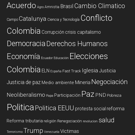
Acuerdo
Cambio Climatico
Brasil
Amnistia
Agro
Conflicto
Catalunya
Campo
Ciencia y Tecnología
Colombia
Corrupción
crisis capitalismo
Democracia
Derechos Humanos
Elecciones
Economía
Ecuador
Educación
Colombia
Iglesia
ELN
Justicia
Fast Track
España
Negociación
Justicia de paz
Mineria
Medio ambiente
Paz
Neoliberalismo
PND
Participación
Pobreza
Papa
Politica
Politica EEUU
reforma
protesta social
salud
Reforma tributaria
religión
Renegociación
revolucion
Trump
Victimas
Terrorismo
Venezuela