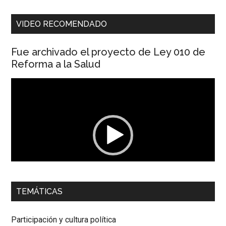
VIDEO RECOMENDADO
Fue archivado el proyecto de Ley 010 de
Reforma a la Salud
Reproductor
de
vídeo
00:00
01:04
TEMÁTICAS
Dra. Carolina Corcho Mejía,
Presidenta Corporación
Latinoamericana Sur, Vicepresidenta Federación Médica
Participación y cultura política
Colombiana