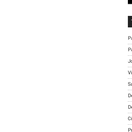
Dr
L
M
Pa
Pa
J
V
S
D
D
Ci
P