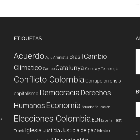
ETIQUETAS
A
Acuerdo
Cambio
Brasil
Amnistia
Agro
Climatico
Catalunya
Campo
Ciencia y Tecnología
Conflicto Colombia
Corrupción
crisis
Democracia
Derechos
B
capitalismo
Economía
Humanos
Ecuador
Educación
Elecciones Colombia
s
ELN
Fast
España
Iglesia
Justicia de paz
Justicia
Medio
Track
Di