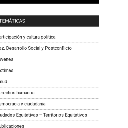
00:00
01:04
a. Carolina Corcho Mejía,
Presidenta Corporación
TEMÁTICAS
atinoamericana Sur, Vicepresidenta Federación
édica Colombiana
rticipación y cultura política
z, Desarrollo Social y Postconflicto
ovenes
ictimas
alud
erechos humanos
emocracia y ciudadania
udades Equitativas – Territorios Equitativos
ublicaciones