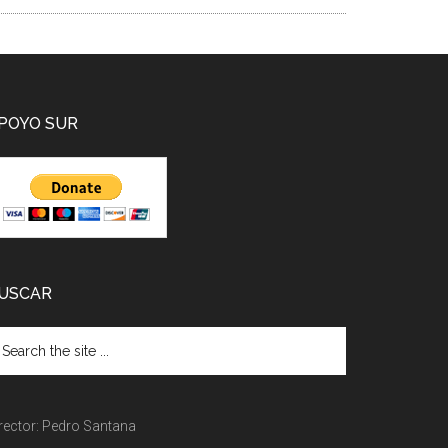
POYO SUR
USCAR
rector: Pedro Santana