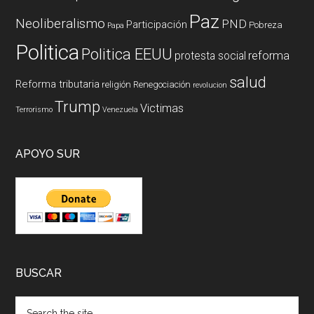
Paz
Neoliberalismo
PND
Participación
Pobreza
Papa
Politica
Politica EEUU
reforma
protesta social
salud
Reforma tributaria
religión
Renegociación
revolucion
Trump
Victimas
Terrorismo
Venezuela
APOYO SUR
BUSCAR