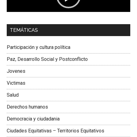
00:00
01:04
TEMÁTICAS
Dra. Carolina Corcho Mejía,
Presidenta Corporación
Latinoamericana Sur, Vicepresidenta Federación Médica
Participación y cultura política
Colombiana
Paz, Desarrollo Social y Postconflicto
Jovenes
Victimas
Salud
Derechos humanos
Democracia y ciudadania
Ciudades Equitativas – Territorios Equitativos