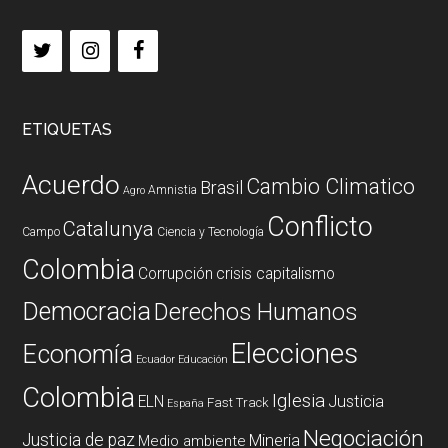
ETIQUETAS
Acuerdo
Cambio Climatico
Brasil
Amnistia
Agro
Conflicto
Catalunya
Campo
Ciencia y Tecnología
Colombia
Corrupción
crisis capitalismo
Democracia
Derechos Humanos
Elecciones
Economía
Ecuador
Educación
Colombia
Iglesia
ELN
Justicia
Fast Track
España
Negociación
Justicia de paz
Mineria
Medio ambiente