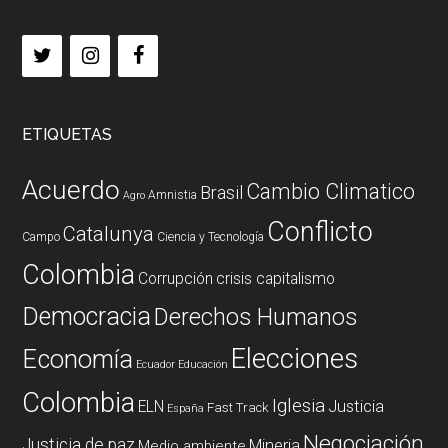
ETIQUETAS
Acuerdo
Cambio Climatico
Brasil
Amnistia
Agro
Conflicto
Catalunya
Campo
Ciencia y Tecnología
Colombia
Corrupción
crisis capitalismo
Democracia
Derechos Humanos
Elecciones
Economía
Ecuador
Educación
Colombia
Iglesia
ELN
Justicia
Fast Track
España
Negociación
Justicia de paz
Mineria
Medio ambiente