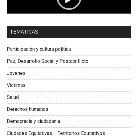
00:00
01:04
TEMÁTICAS
Dra. Carolina Corcho Mejía,
Presidenta Corporación
Latinoamericana Sur, Vicepresidenta Federación Médica
Participación y cultura política
Colombiana
Paz, Desarrollo Social y Postconflicto
Jovenes
Victimas
Salud
Derechos humanos
Democracia y ciudadania
Ciudades Equitativas – Territorios Equitativos