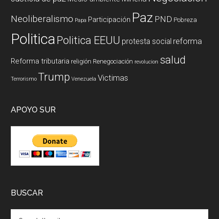
Paz
Neoliberalismo
PND
Participación
Pobreza
Papa
Politica
Politica EEUU
reforma
protesta social
salud
Reforma tributaria
religión
Renegociación
revolucion
Trump
Victimas
Terrorismo
Venezuela
APOYO SUR
BUSCAR