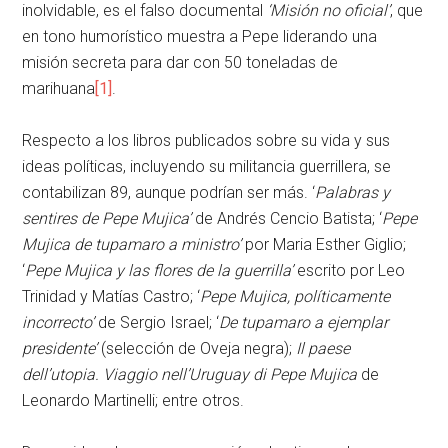
inolvidable, es el falso documental
‘Misión no oficial’
, que
en tono humorístico muestra a Pepe liderando una
misión secreta para dar con 50 toneladas de
marihuana
[1]
.
Respecto a los libros publicados sobre su vida y sus
ideas políticas, incluyendo su militancia guerrillera, se
contabilizan 89, aunque podrían ser más. ‘
Palabras y
sentires de Pepe Mujica’
de Andrés Cencio Batista; ‘
Pepe
Mujica de tupamaro a ministro’
por Maria Esther Giglio;
‘
Pepe Mujica y las flores de la guerrilla’
escrito por Leo
Trinidad y Matías Castro; ‘
Pepe Mujica, políticamente
incorrecto’
de Sergio Israel; ‘
De tupamaro a ejemplar
presidente’
(selección de Oveja negra);
Il paese
dell’utopia. Viaggio nell’Uruguay di Pepe Mujica
de
Leonardo Martinelli; entre otros.