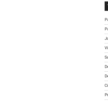
Dr
L
M
Pa
Pa
J
V
S
D
D
Ci
P