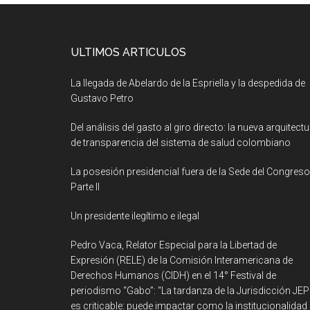
ULTIMOS ARTICULOS
La llegada de Abelardo de la Espriella y la despedida de
Gustavo Petro
Del análisis del gasto al giro directo: la nueva arquitect
de transparencia del sistema de salud colombiano
La posesión presidencial fuera de la Sede del Congreso
Parte II
Un presidente ilegítimo e ilegal
Pedro Vaca, Relator Especial para la Libertad de
Expresión (RELE) de la Comisión Interamericana de
Derechos Humanos (CIDH) en el 14° Festival de
periodismo “Gabo”: “La tardanza de la Jurisdicción JEP
es criticable: puede impactar como la institucionalidad