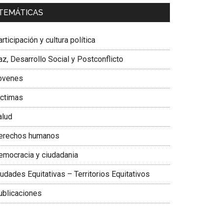
a. Carolina Corcho Mejía,
Presidenta Corporación
TEMÁTICAS
atinoamericana Sur, Vicepresidenta Federación
édica Colombiana
rticipación y cultura política
z, Desarrollo Social y Postconflicto
ovenes
ictimas
alud
erechos humanos
emocracia y ciudadania
udades Equitativas – Territorios Equitativos
ublicaciones