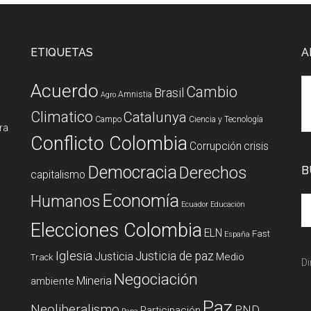
ETIQUETAS
A
Acuerdo
Cambio
Brasil
Amnistia
Agro
Climatico
Catalunya
Campo
Ciencia y Tecnología
ura
Conflicto Colombia
Corrupción
crisis
Democracia
Derechos
B
capitalismo
Economía
Humanos
Ecuador
Educación
Elecciones Colombia
ELN
Fast
España
Iglesia
Justicia de paz
Justicia
Medio
Track
Di
Negociación
Mineria
ambiente
Paz
Neoliberalismo
PND
Participación