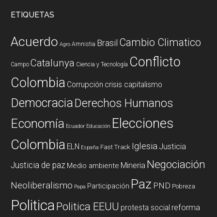
ETIQUETAS
Acuerdo
Cambio Climatico
Brasil
Amnistia
Agro
Conflicto
Catalunya
Campo
Ciencia y Tecnología
Colombia
Corrupción
crisis capitalismo
Democracia
Derechos Humanos
Elecciones
Economía
Ecuador
Educación
Colombia
Iglesia
ELN
Justicia
Fast Track
España
Negociación
Justicia de paz
Mineria
Medio ambiente
Paz
Neoliberalismo
PND
Participación
Pobreza
Papa
Politica
Politica EEUU
reforma
protesta social