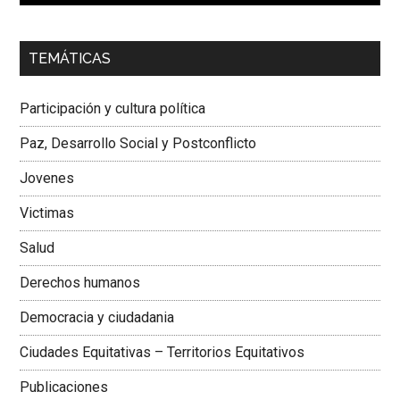
00:00
01:04
TEMÁTICAS
Dra. Carolina Corcho Mejía,
Presidenta Corporación
Latinoamericana Sur, Vicepresidenta Federación Médica
Participación y cultura política
Colombiana
Paz, Desarrollo Social y Postconflicto
Jovenes
Victimas
Salud
Derechos humanos
Democracia y ciudadania
Ciudades Equitativas – Territorios Equitativos
Publicaciones