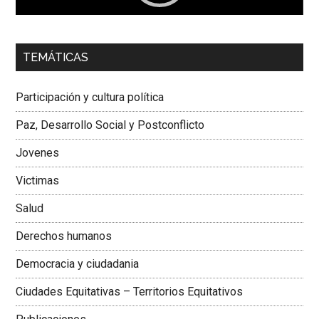
00:00
01:04
TEMÁTICAS
Dra. Carolina Corcho Mejía,
Presidenta Corporación
Latinoamericana Sur, Vicepresidenta Federación Médica
Participación y cultura política
Colombiana
Paz, Desarrollo Social y Postconflicto
Jovenes
Victimas
Salud
Derechos humanos
Democracia y ciudadania
Ciudades Equitativas – Territorios Equitativos