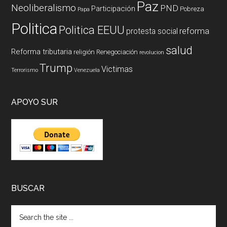
Paz
Neoliberalismo
PND
Participación
Pobreza
Papa
Politica
Politica EEUU
reforma
protesta social
salud
Reforma tributaria
religión
Renegociación
revolucion
Trump
Victimas
Terrorismo
Venezuela
APOYO SUR
BUSCAR