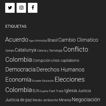
ETIQUETAS
Acuerdo
Cambio Climatico
Brasil
Amnistia
Agro
Conflicto
Catalunya
Campo
Ciencia y Tecnología
Colombia
Corrupción
crisis capitalismo
Democracia
Derechos Humanos
Elecciones
Economía
Ecuador
Educación
Colombia
Iglesia
ELN
Justicia
Fast Track
España
Negociación
Justicia de paz
Mineria
Medio ambiente