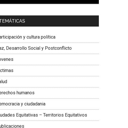
00:00
01:04
a. Carolina Corcho Mejía,
Presidenta Corporación
TEMÁTICAS
atinoamericana Sur, Vicepresidenta Federación
édica Colombiana
rticipación y cultura política
z, Desarrollo Social y Postconflicto
ovenes
ictimas
alud
erechos humanos
emocracia y ciudadania
udades Equitativas – Territorios Equitativos
ublicaciones