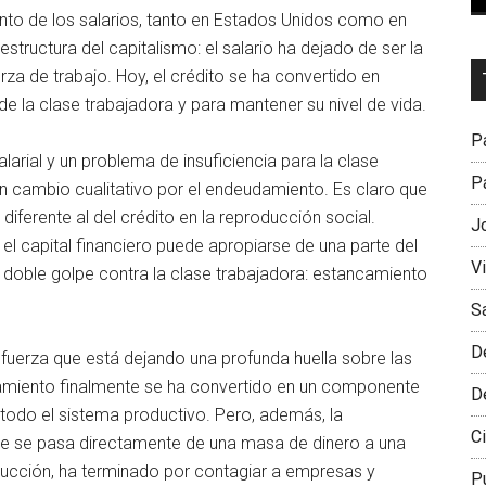
nto de los salarios, tanto en Estados Unidos como en
structura del capitalismo: el salario ha dejado de ser la
Dr
erza de trabajo. Hoy, el crédito se ha convertido en
L
e la clase trabajadora y para mantener su nivel de vida.
M
Pa
alarial y un problema de insuficiencia para la clase
Pa
 cambio cualitativo por el endeudamiento. Es claro que
 diferente al del crédito en la reproducción social.
J
l capital financiero puede apropiarse de una parte del
V
 doble golpe contra la clase trabajadora: estancamiento
S
D
 fuerza que está dejando una profunda huella sobre las
damiento finalmente se ha convertido en un componente
D
todo el sistema productivo. Pero, además, la
Ci
nde se pasa directamente de una masa de dinero a una
oducción, ha terminado por contagiar a empresas y
P