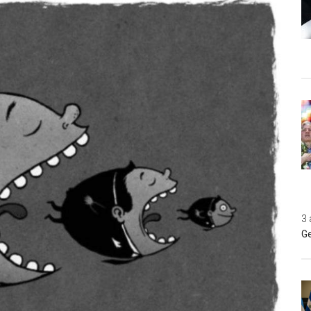
3 
Ge