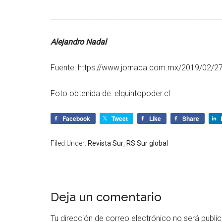
_________________________________________________
Alejandro Nadal
Fuente: https://www.jornada.com.mx/2019/02/2
Foto obtenida de:
elquintopoder.cl
Facebook
Tweet
Like
Share
Filed Under:
Revista Sur
,
RS Sur global
Deja un comentario
Tu dirección de correo electrónico no será publi