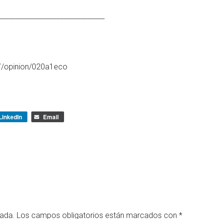
_______________________________
7/opinion/020a1eco
LinkedIn
Email
cada.
Los campos obligatorios están marcados con
*