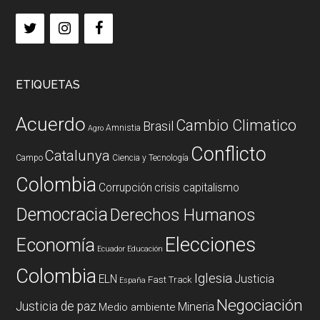
ETIQUETAS
Acuerdo
Cambio Climatico
Brasil
Amnistia
Agro
Conflicto
Catalunya
Campo
Ciencia y Tecnología
Colombia
Corrupción
crisis capitalismo
Democracia
Derechos Humanos
Elecciones
Economía
Ecuador
Educación
Colombia
Iglesia
ELN
Justicia
Fast Track
España
Negociación
Justicia de paz
Mineria
Medio ambiente