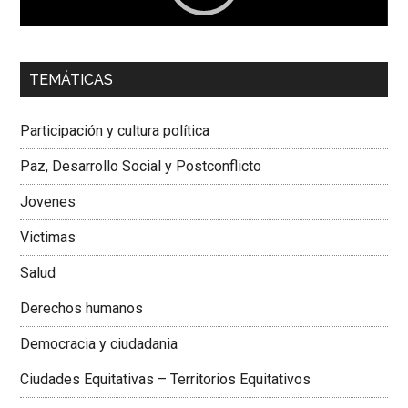
00:00
01:04
TEMÁTICAS
Dra. Carolina Corcho Mejía,
Presidenta Corporación
Latinoamericana Sur, Vicepresidenta Federación Médica
Participación y cultura política
Colombiana
Paz, Desarrollo Social y Postconflicto
Jovenes
Victimas
Salud
Derechos humanos
Democracia y ciudadania
Ciudades Equitativas – Territorios Equitativos