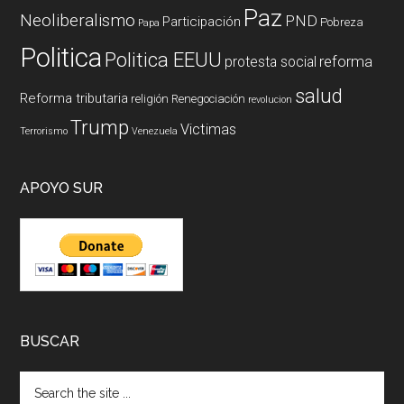
Paz
Neoliberalismo
PND
Participación
Pobreza
Papa
Politica
Politica EEUU
reforma
protesta social
salud
Reforma tributaria
religión
Renegociación
revolucion
Trump
Victimas
Terrorismo
Venezuela
APOYO SUR
BUSCAR