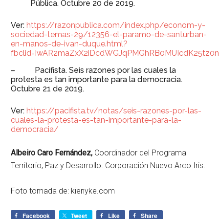
Pública. Octubre 20 de 2019.
Ver:
https://razonpublica.com/index.php/econom-y-
sociedad-temas-29/12356-el-paramo-de-santurban-
en-manos-de-ivan-duque.html?
fbclid=IwAR2maZxX2iDcdWGJqPMGhRB0MUIcdK25tz0n
– Pacifista. Seis razones por las cuales la
protesta es tan importante para la democracia.
Octubre 21 de 2019.
Ver:
https://pacifista.tv/notas/seis-razones-por-las-
cuales-la-protesta-es-tan-importante-para-la-
democracia/
Albeiro Caro Fernández,
Coordinador del Programa
Territorio, Paz y Desarrollo. Corporación Nuevo Arco Iris.
Foto tomada de: kienyke.com
Facebook
Tweet
Like
Share