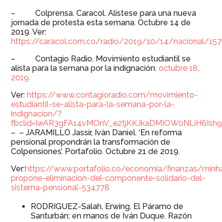
– Colprensa. Caracol. Alístese para una nueva
jornada de protesta esta semana. Octubre 14 de
2019. Ver:
https://caracol.com.co/radio/2019/10/14/nacional/15
– Contagio Radio. Movimiento estudiantil se
alista para la semana por la indignación.
octubre 18,
2019.
Ver:
https://www.contagioradio.com/movimiento-
estudiantil-se-alista-para-la-semana-por-la-
indignacion/?
fbclid=IwAR3gFA14vMOnV_e2tjKKJkaDMIOW0NLiH6Is
– – JARAMILLO Jassir, Iván Daniel. ‘En reforma
pensional propondrán la transformación de
Colpensiones’. Portafolio. Octubre 21 de 2019.
Ver:
https://www.portafolio.co/economia/finanzas/minh
propone-eliminacion-del-componente-solidario-del-
sistema-pensional-534778
RODRIGUEZ-Salah, Erwing. El Páramo de
Santurbán: en manos de Iván Duque. Razón