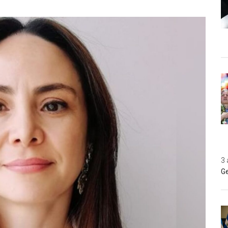
3 
Ge