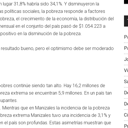
en lugar 31,8% habría sido 34,1%. Y disminuyeron la
s políticas sociales, la pobreza responde a factores
Dr
breza, el crecimiento de la economía, la distribución del
L
mensual en el conjunto del país pasó de $1.054.223 a
M
ositivo en la disminución de la pobreza.
Pa
Pa
un resultado bueno, pero el optimismo debe ser moderado
J
V
S
obres continúe siendo tan alto. Hay 16,2 millones de
D
reza extrema se encuentran 5,9 millones. En un país tan
cupantes.
D
. Mientras que en Manizales la incidencia de la pobreza
Ci
obreza extrema Manizales tuvo una incidencia de 3,1% y
n el país son profundas. Estas asimetrías muestran que
P