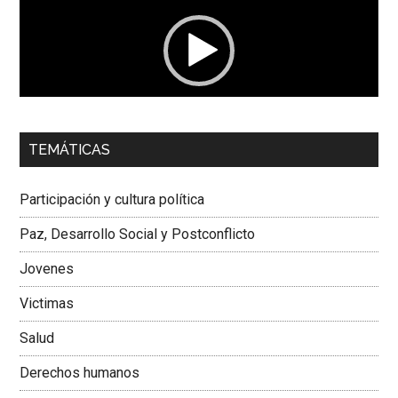
vídeo
00:00
01:04
TEMÁTICAS
Dra. Carolina Corcho Mejía,
Presidenta Corporación
Latinoamericana Sur, Vicepresidenta Federación Médica
Participación y cultura política
Colombiana
Paz, Desarrollo Social y Postconflicto
Jovenes
Victimas
Salud
Derechos humanos