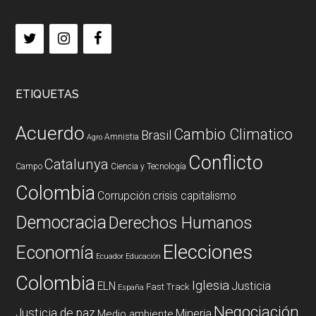
ETIQUETAS
Acuerdo
Cambio Climatico
Brasil
Amnistia
Agro
Conflicto
Catalunya
Campo
Ciencia y Tecnología
Colombia
Corrupción
crisis capitalismo
Democracia
Derechos Humanos
Elecciones
Economía
Ecuador
Educación
Colombia
Iglesia
ELN
Justicia
Fast Track
España
Negociación
Justicia de paz
Mineria
Medio ambiente