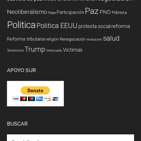
Paz
Neoliberalismo
PND
Participación
Pobreza
Papa
Politica
Politica EEUU
reforma
protesta social
salud
Reforma tributaria
religión
Renegociación
revolucion
Trump
Victimas
Terrorismo
Venezuela
APOYO SUR
BUSCAR