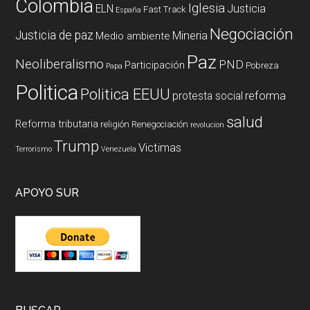
Colombia
Iglesia
ELN
Justicia
Fast Track
España
Negociación
Justicia de paz
Mineria
Medio ambiente
Paz
Neoliberalismo
PND
Participación
Pobreza
Papa
Politica
Politica EEUU
reforma
protesta social
salud
Reforma tributaria
religión
Renegociación
revolucion
Trump
Victimas
Terrorismo
Venezuela
APOYO SUR