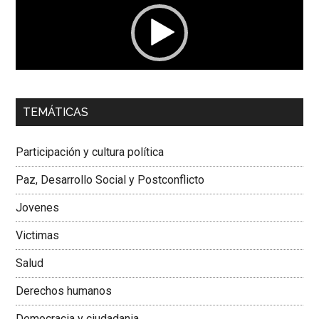
00:00
01:04
TEMÁTICAS
Dra. Carolina Corcho Mejía,
Presidenta Corporación
Latinoamericana Sur, Vicepresidenta Federación Médica
Participación y cultura política
Colombiana
Paz, Desarrollo Social y Postconflicto
Jovenes
Victimas
Salud
Derechos humanos
Democracia y ciudadania