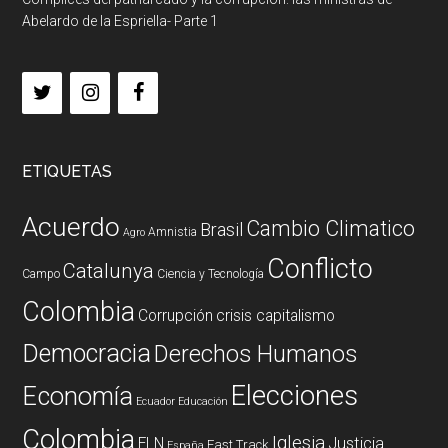
Abelardo de la Espriella- Parte 1
ETIQUETAS
Acuerdo
Cambio Climatico
Brasil
Amnistia
Agro
Conflicto
Catalunya
Campo
Ciencia y Tecnología
Colombia
Corrupción
crisis capitalismo
Democracia
Derechos Humanos
Elecciones
Economía
Ecuador
Educación
Colombia
Iglesia
ELN
Justicia
Fast Track
España