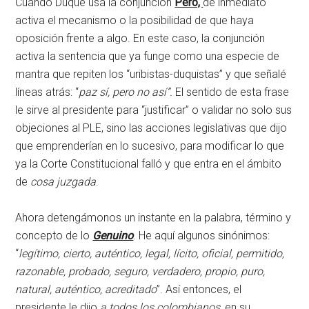
Cuando Duque usa la conjunción
Pero,
de inmediato
activa el mecanismo o la posibilidad de que haya
oposición frente a algo. En este caso, la conjunción
activa la sentencia que ya funge como una especie de
mantra que repiten los “uribistas-duquistas” y que señalé
líneas atrás: “
paz sí, pero no así”.
El sentido de esta frase
le sirve al presidente para “justificar” o validar no solo sus
objeciones al PLE, sino las acciones legislativas que dijo
que emprenderían en lo sucesivo, para modificar lo que
ya la Corte Constitucional falló y que entra en el ámbito
de
cosa juzgada
.
Ahora detengámonos un instante en la palabra, término y
concepto de lo
Genuino
. He aquí algunos sinónimos:
“
legítimo, cierto, auténtico, legal, lícito, oficial, permitido,
razonable, probado, seguro, verdadero, propio, puro,
natural, auténtico, acreditado
”. Así entonces, el
presidente le dijo
a todos los colombianos
, en su