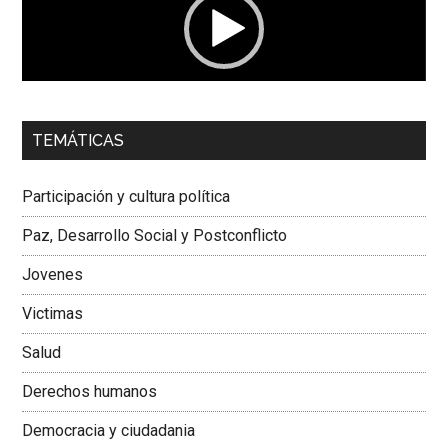
00:00
01:04
TEMÁTICAS
Dra. Carolina Corcho Mejía,
Presidenta Corporación
Latinoamericana Sur, Vicepresidenta Federación Médica
Participación y cultura política
Colombiana
Paz, Desarrollo Social y Postconflicto
Jovenes
Victimas
Salud
Derechos humanos
Democracia y ciudadania