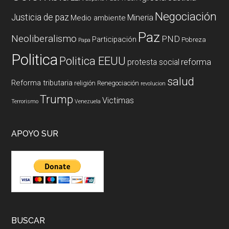
Negociación
Justicia de paz
Mineria
Medio ambiente
Paz
Neoliberalismo
PND
Participación
Pobreza
Papa
Politica
Politica EEUU
reforma
protesta social
salud
Reforma tributaria
religión
Renegociación
revolucion
Trump
Victimas
Terrorismo
Venezuela
APOYO SUR
BUSCAR