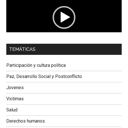
vídeo
00:00
01:04
TEMÁTICAS
Dra. Carolina Corcho Mejía,
Presidenta Corporación
Latinoamericana Sur, Vicepresidenta Federación Médica
Participación y cultura política
Colombiana
Paz, Desarrollo Social y Postconflicto
Jovenes
Victimas
Salud
Derechos humanos