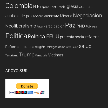
Colombia
Iglesia
ELN
Justicia
Fast Track
España
Negociación
Justicia de paz
Mineria
Medio ambiente
Paz
Neoliberalismo
PND
Participación
Pobreza
Papa
Politica
Politica EEUU
reforma
protesta social
salud
Reforma tributaria
religión
Renegociación
revolucion
Trump
Victimas
Terrorismo
Venezuela
APOYO SUR