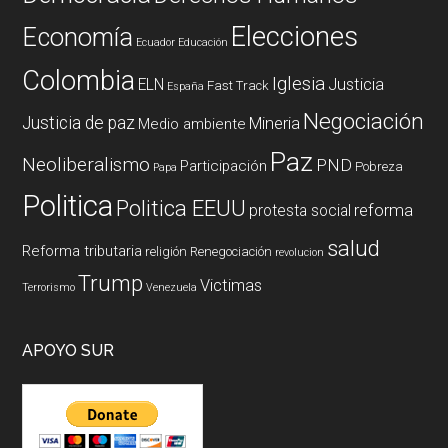
Elecciones
Economía
Ecuador
Educación
Colombia
Iglesia
ELN
Justicia
Fast Track
España
Negociación
Justicia de paz
Mineria
Medio ambiente
Paz
Neoliberalismo
PND
Participación
Pobreza
Papa
Politica
Politica EEUU
reforma
protesta social
salud
Reforma tributaria
religión
Renegociación
revolucion
Trump
Victimas
Terrorismo
Venezuela
APOYO SUR