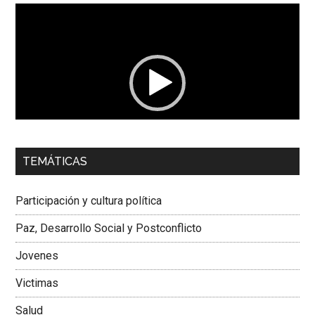
Reproductor
de
vídeo
00:00
01:04
TEMÁTICAS
Dra. Carolina Corcho Mejía,
Presidenta Corporación
Latinoamericana Sur, Vicepresidenta Federación Médica
Participación y cultura política
Colombiana
Paz, Desarrollo Social y Postconflicto
Jovenes
Victimas
Salud