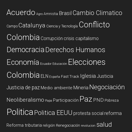
Acuerdo
Cambio Climatico
Brasil
Amnistia
Agro
Conflicto
Catalunya
Campo
Ciencia y Tecnología
Colombia
Corrupción
crisis capitalismo
Democracia
Derechos Humanos
Elecciones
Economía
Ecuador
Educación
Colombia
Iglesia
ELN
Justicia
Fast Track
España
Negociación
Justicia de paz
Mineria
Medio ambiente
Paz
Neoliberalismo
PND
Participación
Pobreza
Papa
Politica
Politica EEUU
reforma
protesta social
salud
Reforma tributaria
religión
Renegociación
revolucion