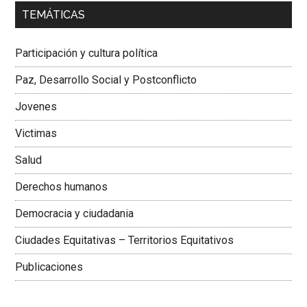
00:00
01:04
TEMÁTICAS
Dra. Carolina Corcho Mejía,
Presidenta Corporación
Latinoamericana Sur, Vicepresidenta Federación Médica
Participación y cultura política
Colombiana
Paz, Desarrollo Social y Postconflicto
Jovenes
Victimas
Salud
Derechos humanos
Democracia y ciudadania
Ciudades Equitativas – Territorios Equitativos
Publicaciones