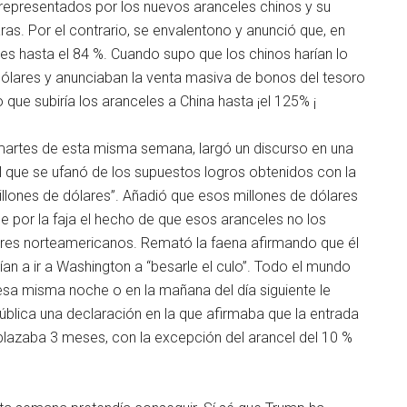
 representados por los nuevos aranceles chinos y su
aras. Por el contrario, se envalentono y anunció que, en
eles hasta el 84 %. Cuando supo que los chinos harían lo
lares y anunciaban la venta masiva de bonos del tesoro
que subiría los aranceles a China hasta ¡el 125% ¡
el martes de esta misma semana, largó un discurso en una
l que se ufanó de los supuestos logros obtenidos con la
lones de dólares”. Añadió que esos millones de dólares
e por la faja el hecho de que esos aranceles no los
ores norteamericanos. Remató la faena afirmando que él
an a ir a Washington a “besarle el culo”. Todo el mundo
sa misma noche o en la mañana del día siguiente le
ública una declaración en la que afirmaba que la entrada
plazaba 3 meses, con la excepción del arancel del 10 %