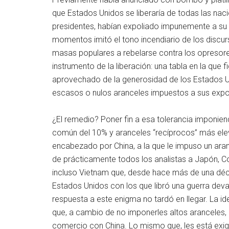
que Estados Unidos se liberaría de todas las nac
presidentes, habían expoliado impunemente a su 
momentos imitó el tono incendiario de los discurs
masas populares a rebelarse contra los opresores
instrumento de la liberación: una tabla en la que
aprovechado de la generosidad de los Estados U
escasos o nulos aranceles impuestos a sus expo
¿El remedio? Poner fin a esa tolerancia imponien
común del 10% y aranceles “recíprocos” más el
encabezado por China, a la que le impuso un ara
de prácticamente todos los analistas a Japón, Co
incluso Vietnam que, desde hace más de una dé
Estados Unidos con los que libró una guerra dev
respuesta a este enigma no tardó en llegar. La id
que, a cambio de no imponerles altos aranceles, 
comercio con China. Lo mismo que, les está exi