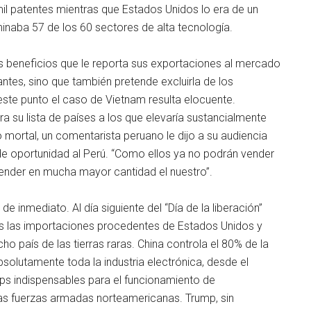
mil patentes mientras que Estados Unidos lo era de un
naba 57 de los 60 sectores de alta tecnología.
los beneficios que le reporta sus exportaciones al mercado
tes, sino que también pretende excluirla de los
este punto el caso de Vietnam resulta elocuente.
su lista de países a los que elevaría sustancialmente
o mortal, un comentarista peruano le dijo a su audiencia
de oportunidad al Perú. “Como ellos ya no podrán vender
nder en mucha mayor cantidad el nuestro”.
inmediato. Al día siguiente del “Día de la liberación”
as las importaciones procedentes de Estados Unidos y
ho país de las tierras raras. China controla el 80% de la
solutamente toda la industria electrónica, desde el
ps indispensables para el funcionamiento de
as fuerzas armadas norteamericanas. Trump, sin