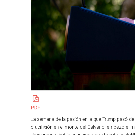
PDF
La semana de la pasión en la que Trump pasó de l
crucifixión en el monte del Calvario, empezó el m
Previamente había anunciado con bombo y platillo 