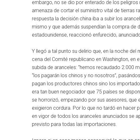
embargo, no se dio por enterado de los peligros
amenaza de cortar el suministro vital de tierras r
respuesta la decisión china iba a subir los aranc
mismo y que además suspendían la compra de dó
estadounidense, reaccionó enfurecido, anunciado 
Y llegó a tal punto su delirio que, en la noche d
cena del Comité republicano en Washington, en e
subida de aranceles: “hemos recaudado 2.000 mil
“los pagarán los chinos y no nosotros”, pasándos
pagan los productores chinos sino los importad
era tan buen negociador que 75 países se disponí
se horrorizó, empezando por sus asesores, que e
exigieron cordura. Por lo que no tardó en hacer p
en vigor de todos los aranceles anunciados se a
previsto para todas las importaciones.