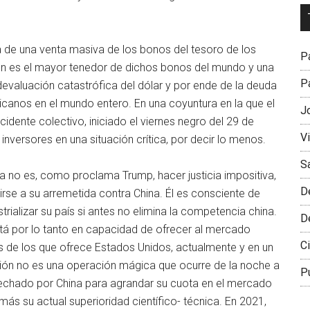
Dr
L
M
a de una venta masiva de los bonos del tesoro de los
Pa
n es el mayor tenedor de dichos bonos del mundo y una
Pa
evaluación catastrófica del dólar y por ende de la deuda
canos en el mundo entero. En una coyuntura en la que el
J
dente colectivo, iniciado el viernes negro del 29 de
V
inversores en una situación crítica, por decir lo menos.
S
ria no es, como proclama Trump, hacer justicia impositiva,
D
nirse a su arremetida contra China. Él es consciente de
rializar su país si antes no elimina la competencia china.
D
stá por lo tanto en capacidad de ofrecer al mercado
Ci
 de los que ofrece Estados Unidos, actualmente y en un
ación no es una operación mágica que ocurre de la noche a
P
echado por China para agrandar su cuota en el mercado
más su actual superioridad científico- técnica. En 2021,