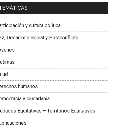
a. Carolina Corcho Mejía,
Presidenta Corporación
TEMÁTICAS
atinoamericana Sur, Vicepresidenta Federación
édica Colombiana
rticipación y cultura política
z, Desarrollo Social y Postconflicto
ovenes
ictimas
alud
erechos humanos
emocracia y ciudadania
udades Equitativas – Territorios Equitativos
ublicaciones