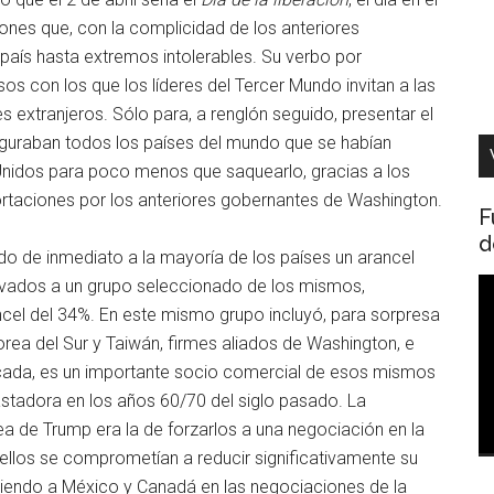
iones que, con la complicidad de los anteriores
país hasta extremos intolerables. Su verbo por
os con los que los líderes del Tercer Mundo invitan a las
 extranjeros. Sólo para, a renglón seguido, presentar el
 figuraban todos los países del mundo que se habían
nidos para poco menos que saquearlo, gracias a los
rtaciones por los anteriores gobernantes de Washington.
F
d
do de inmediato a la mayoría de los países un arancel
evados a un grupo seleccionado de los mismos,
R
ncel del 34%. En este mismo grupo incluyó, para sorpresa
d
rea del Sur y Taiwán, firmes aliados de Washington, e
v
cada, es un importante socio comercial de esos mismos
astadora en los años 60/70 del siglo pasado. La
ea de Trump era la de forzarlos a una negociación en la
ellos se comprometían a reducir significativamente su
giendo a México y Canadá en las negociaciones de la