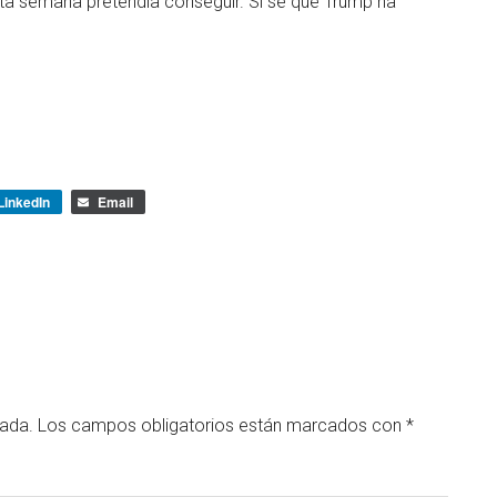
ta semana pretendía conseguir. Sí sé que Trump ha
LinkedIn
Email
cada.
Los campos obligatorios están marcados con
*