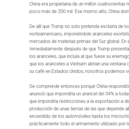
China era propietaria de un millón cuatrocientas 
poco más de 200 mil. Ese mismo año, China domi
De allí que Trump no solo pretenda excluirla de 
norteamericano, imponiéndole aranceles exorbitan
mercados de materias primas del Sur global. En 
Inmediatamente después de que Trump presentara 
los aranceles, que incluía al que fuese su enemig
que los aranceles a Vietnam abrían una ventana 
su café en Estados Unidos, nosotros podemos ve
Se comprende entonces porqué China respondió de 
anunció que impondría un arancel del 34% a tod
que impondría restricciones a la exportación a dic
producción de unas tierras de las que depende ab
encendido de los automóviles hasta los microchi
prácticamente todo el armamento utilizado por l