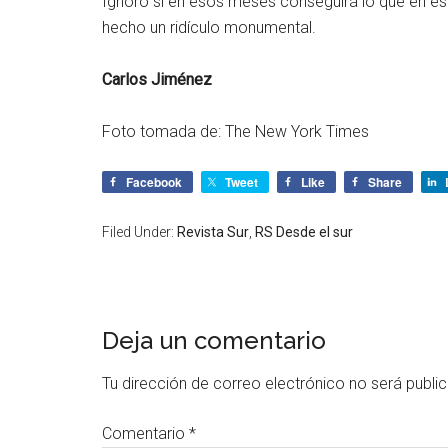
Ignoro si en esos meses conseguirá lo que en es
hecho un ridículo monumental.
Carlos Jiménez
Foto tomada de: The New York Times
Facebook
Tweet
Like
Share
Filed Under:
Revista Sur
,
RS Desde el sur
Deja un comentario
Tu dirección de correo electrónico no será publi
Comentario
*