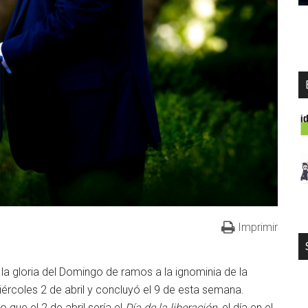
Imprimir
a gloria del Domingo de ramos a la ignominia de la
iércoles 2 de abril y concluyó el 9 de esta semana.
que el 2 de abril sería el
Día de la liberación
, el día en el