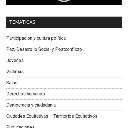
00:00
01:04
TEMÁTICAS
Dra. Carolina Corcho Mejía,
Presidenta Corporación
Latinoamericana Sur, Vicepresidenta Federación Médica
Participación y cultura política
Colombiana
Paz, Desarrollo Social y Postconflicto
Jovenes
Victimas
Salud
Derechos humanos
Democracia y ciudadania
Ciudades Equitativas – Territorios Equitativos
Publicaciones