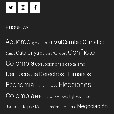
ETIQUETAS
Acuerdo
Cambio Climatico
Brasil
Amnistia
Agro
Conflicto
Catalunya
Campo
Ciencia y Tecnología
Colombia
Corrupción
crisis capitalismo
Democracia
Derechos Humanos
Elecciones
Economía
Ecuador
Educación
Colombia
Iglesia
ELN
Justicia
Fast Track
España
Negociación
Justicia de paz
Mineria
Medio ambiente