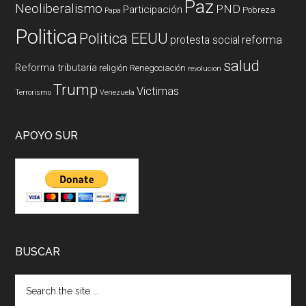
Paz
Neoliberalismo
PND
Participación
Pobreza
Papa
Politica
Politica EEUU
reforma
protesta social
salud
Reforma tributaria
religión
Renegociación
revolucion
Trump
Victimas
Terrorismo
Venezuela
APOYO SUR
BUSCAR