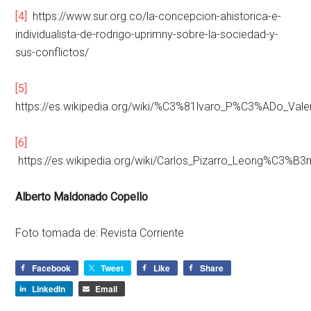
[4]
https://www.sur.org.co/la-concepcion-ahistorica-e-
individualista-de-rodrigo-uprimny-sobre-la-sociedad-y-
sus-conflictos/
[5]
https://es.wikipedia.org/wiki/%C3%81lvaro_P%C3%ADo_Vale
[6]
https://es.wikipedia.org/wiki/Carlos_Pizarro_Leong%C3%B
Alberto Maldonado Copello
Foto tomada de: Revista Corriente
Facebook
Tweet
Like
Share
LinkedIn
Email