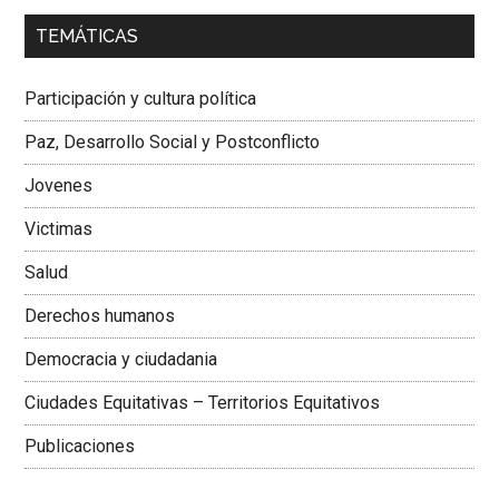
00:00
01:04
TEMÁTICAS
Dra. Carolina Corcho Mejía,
Presidenta Corporación
Latinoamericana Sur, Vicepresidenta Federación Médica
Participación y cultura política
Colombiana
Paz, Desarrollo Social y Postconflicto
Jovenes
Victimas
Salud
Derechos humanos
Democracia y ciudadania
Ciudades Equitativas – Territorios Equitativos
Publicaciones