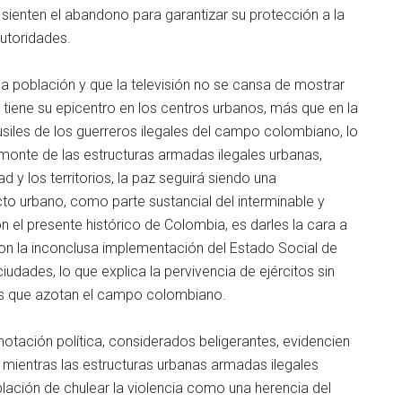
s sienten el abandono para garantizar su protección a la
autoridades.
la población y que la televisión no se cansa de mostrar
 tiene su epicentro en los centros urbanos, más que en la
 fusiles de los guerreros ilegales del campo colombiano, lo
smonte de las estructuras armadas ilegales urbanas,
 y los territorios, la paz seguirá siendo una
cto urbano, como parte sustancial del interminable y
 el presente histórico de Colombia, es darles la cara a
con la inconclusa implementación del Estado Social de
 ciudades, lo que explica la pervivencia de ejércitos sin
los que azotan el campo colombiano.
notación política, considerados beligerantes, evidencien
z, mientras las estructuras urbanas armadas ilegales
blación de chulear la violencia como una herencia del