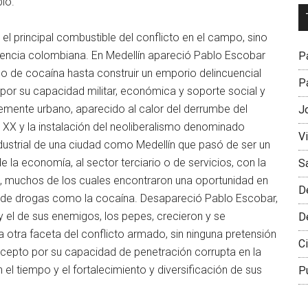
pió.
Dr
L
l principal combustible del conflicto en el campo, sino
M
iolencia colombiana. En Medellín apareció Pablo Escobar
Pa
o de cocaína hasta construir un emporio delincuencial
Pa
por su capacidad militar, económica y soporte social y
emente urbano, aparecido al calor del derrumbe del
J
 XX y la instalación del neoliberalismo denominado
V
ustrial de una ciudad como Medellín que pasó de ser un
de la economía, al sector terciario o de servicios, con la
S
s, muchos de los cuales encontraron una oportunidad en
D
r, de drogas como la cocaína. Desapareció Pablo Escobar,
 el de sus enemigos, los pepes, crecieron y se
D
la otra faceta del conflicto armado, sin ninguna pretensión
Ci
excepto por su capacidad de penetración corrupta en la
n el tiempo y el fortalecimiento y diversificación de sus
P