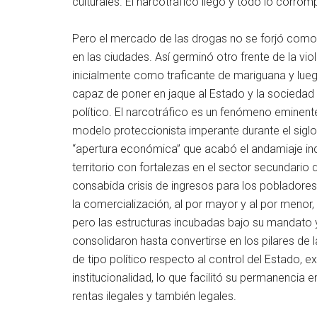
culturales. El narcotráfico llegó y todo lo corrom
Pero el mercado de las drogas no se forjó como e
en las ciudades. Así germinó otro frente de la v
inicialmente como traficante de mariguana y lueg
capaz de poner en jaque al Estado y la sociedad 
político. El narcotráfico es un fenómeno eminent
modelo proteccionista imperante durante el siglo
“apertura económica” que acabó el andamiaje ind
territorio con fortalezas en el sector secundario 
consabida crisis de ingresos para los pobladore
la comercialización, al por mayor y al por meno
pero las estructuras incubadas bajo su mandato y
consolidaron hasta convertirse en los pilares de 
de tipo político respecto al control del Estado, 
institucionalidad, lo que facilitó su permanencia e
rentas ilegales y también legales.