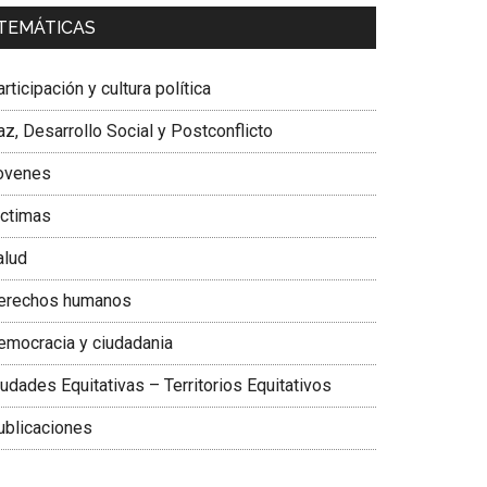
a. Carolina Corcho Mejía,
Presidenta Corporación
TEMÁTICAS
atinoamericana Sur, Vicepresidenta Federación
édica Colombiana
rticipación y cultura política
z, Desarrollo Social y Postconflicto
ovenes
ictimas
alud
erechos humanos
emocracia y ciudadania
udades Equitativas – Territorios Equitativos
ublicaciones