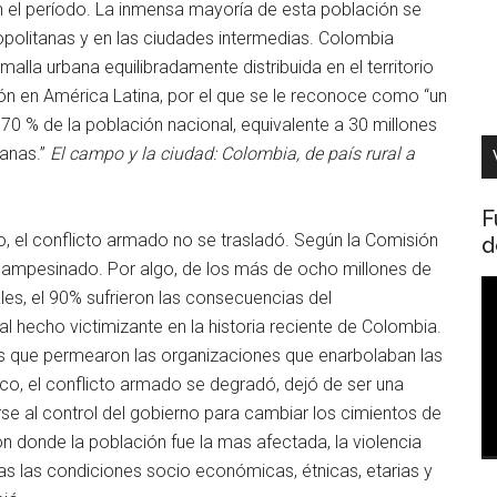
n el período. La inmensa mayoría de esta población se
politanas y en las ciudades intermedias. Colombia
lla urbana equilibradamente distribuida en el territorio
ón en América Latina, por el que se le reconoce como “un
el 70 % de la población nacional, equivalente a 30 millones
banas.”
El campo y la ciudad: Colombia, de país rural a
F
o, el conflicto armado no se trasladó. Según la Comisión
d
el campesinado. Por algo, de los más de ocho millones de
R
les, el 90% sufrieron las consecuencias del
d
al hecho victimizante en la historia reciente de Colombia.
v
ales que permearon las organizaciones que enarbolaban las
ico, el conflicto armado se degradó, dejó de ser una
se al control del gobierno para cambiar los cimientos de
n donde la población fue la mas afectada, la violencia
das las condiciones socio económicas, étnicas, etarias y