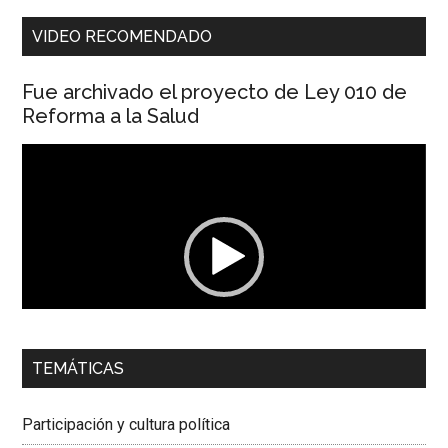
VIDEO RECOMENDADO
Fue archivado el proyecto de Ley 010 de
Reforma a la Salud
Reproductor
de
vídeo
00:00
01:04
TEMÁTICAS
Dra. Carolina Corcho Mejía,
Presidenta Corporación
Latinoamericana Sur, Vicepresidenta Federación Médica
Participación y cultura política
Colombiana