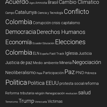
Acuerdo
Cambio Climatico
Brasil
Amnistia
Agro
Conflicto
Catalunya
Campo
Ciencia y Tecnología
Colombia
Corrupción
crisis capitalismo
Democracia
Derechos Humanos
Elecciones
Economía
Ecuador
Educación
Colombia
Iglesia
ELN
Justicia
Fast Track
España
Negociación
Justicia de paz
Mineria
Medio ambiente
Paz
Neoliberalismo
PND
Participación
Pobreza
Papa
Politica
Politica EEUU
reforma
protesta social
salud
Reforma tributaria
religión
Renegociación
revolucion
Trump
Victimas
Terrorismo
Venezuela