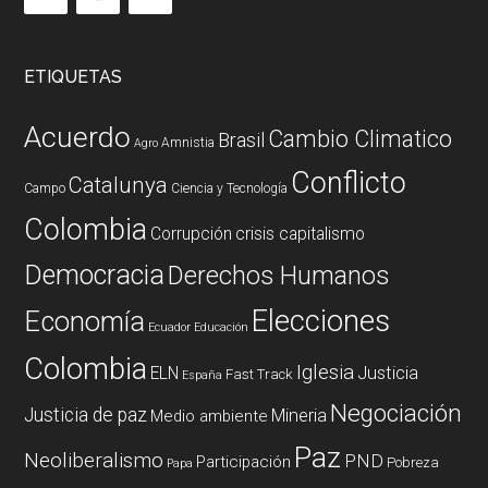
ETIQUETAS
Acuerdo
Cambio Climatico
Brasil
Amnistia
Agro
Conflicto
Catalunya
Campo
Ciencia y Tecnología
Colombia
Corrupción
crisis capitalismo
Democracia
Derechos Humanos
Elecciones
Economía
Ecuador
Educación
Colombia
Iglesia
ELN
Justicia
Fast Track
España
Negociación
Justicia de paz
Mineria
Medio ambiente
Paz
Neoliberalismo
PND
Participación
Pobreza
Papa