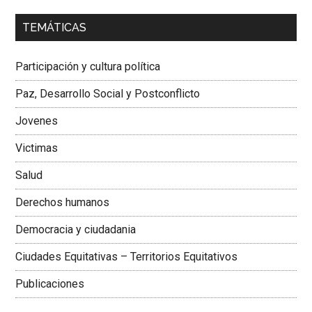
00:00
01:04
TEMÁTICAS
Dra. Carolina Corcho Mejía,
Presidenta Corporación
Latinoamericana Sur, Vicepresidenta Federación Médica
Participación y cultura política
Colombiana
Paz, Desarrollo Social y Postconflicto
Jovenes
Victimas
Salud
Derechos humanos
Democracia y ciudadania
Ciudades Equitativas – Territorios Equitativos
Publicaciones