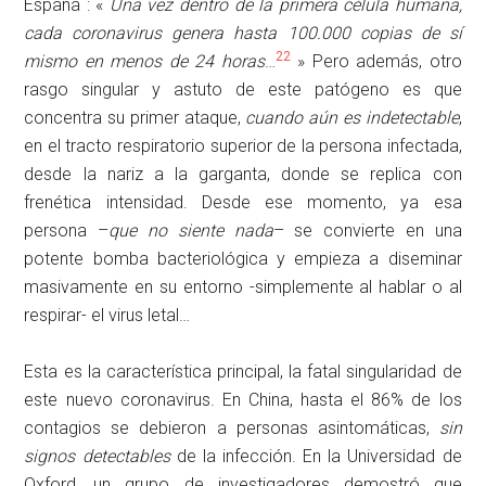
España : «
Una vez dentro de la primera célula humana,
cada coronavirus genera hasta 100.000 copias de sí
22
mismo en menos de 24 horas
…
» Pero además, otro
rasgo singular y astuto de este patógeno es que
concentra su primer ataque,
cuando aún es indetectable
,
en el tracto respiratorio superior de la persona infectada,
desde la nariz a la garganta, donde se replica con
frenética intensidad. Desde ese momento, ya esa
persona –
que no siente nada
– se convierte en una
potente bomba bacteriológica y empieza a diseminar
masivamente en su entorno -simplemente al hablar o al
respirar- el virus letal…
Esta es la característica principal, la fatal singularidad de
este nuevo coronavirus. En China, hasta el 86% de los
contagios se debieron a personas asintomáticas,
sin
signos detectables
de la infección. En la Universidad de
Oxford, un grupo de investigadores demostró que