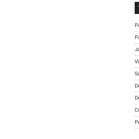
Dr
L
M
Pa
Pa
J
V
S
D
D
Ci
P