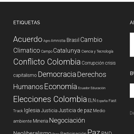
ETIQUETAS
A
Acuerdo
Cambio
Brasil
Amnistia
Agro
Climatico
Catalunya
Campo
Ciencia y Tecnología
Conflicto Colombia
Corrupción
crisis
Democracia
Derechos
B
capitalismo
Economía
Humanos
Ecuador
Educación
Elecciones Colombia
ELN
Fast
España
Iglesia
Justicia de paz
Justicia
Medio
Track
Di
Negociación
Mineria
ambiente
Paz
Neoliberalismo
PND
Participación