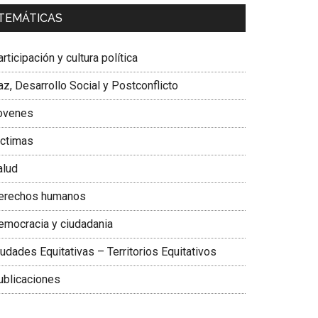
a. Carolina Corcho Mejía,
Presidenta Corporación
TEMÁTICAS
atinoamericana Sur, Vicepresidenta Federación
édica Colombiana
rticipación y cultura política
z, Desarrollo Social y Postconflicto
ovenes
ictimas
alud
erechos humanos
emocracia y ciudadania
udades Equitativas – Territorios Equitativos
ublicaciones