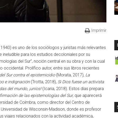
Imprimir
1940) es uno de los sociólogos y juristas más relevantes
 ineludible para los estudios decoloniales por su
mologías del Sur”, noción central en su obra y con la cual
occidental. Prolífico autor, entre sus libros recientes
del Sur contra el epistemicidio
(Morata, 2017),
La
po e indignación
(Trotta, 2018),
Si Dios fuese un activista
rdas del mundo, ¡uníos!
(Icaria, 2018). Estos días prepara
 afirmación de las epistemologías del Sur
, que aparecerá
iversidad de Coímbra, como director del Centro de
la Universidad de Wisconsin-Madison, donde es profesor
 sus viajes relacionados con la actividad académica,