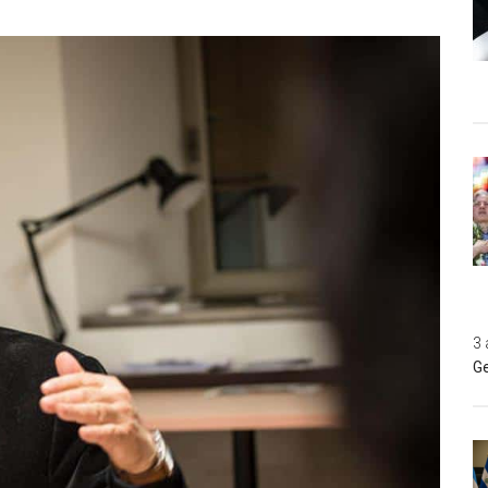
3 
Ge