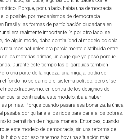
ación hubo, sin duda, algunas continuidades con el
mático. Porque, por un lado, había una democracia
da de lo posible, por mecanismos de democracia
en Brasil y las formas de participación ciudadana en
unal era realmente importante. Y, por otro lado, se
ue, de algún modo, daba continuidad al modelo colonial.
os recursos naturales era parcialmente distribuida entre
m
de las materias primas, un auge que ya pasó porque
ños. Durante este tiempo las oligarquías también
Pero una parte de la riqueza, una migaja, podía ser
En el fondo no se cambió el sistema político, pero sí se
del neoextractivismo, en contra de los designios de
an que, si continuaba este modelo, iba a haber
rias primas. Porque cuando pasara esa bonanza, la única
al pasaba por quitarle a los ricos para darle a los pobres:
ías no lo permitirían de ninguna manera. Entonces, cuando
Porque este modelo de democracia, sin una reforma del
í la hubo y por eso tenemos hoy una situación más