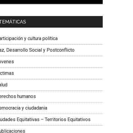
00:00
01:04
a. Carolina Corcho Mejía,
Presidenta Corporación
TEMÁTICAS
atinoamericana Sur, Vicepresidenta Federación
édica Colombiana
rticipación y cultura política
z, Desarrollo Social y Postconflicto
ovenes
ictimas
alud
erechos humanos
emocracia y ciudadania
udades Equitativas – Territorios Equitativos
ublicaciones