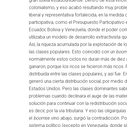
gran tutela estadounidense. Dentro de esta innov
colonialismo, y eso acabó resultando muy proble
liberal y representativa fortalecida, en la medi
participativa, como el Presupuesto Participativo 
Ecuador, Bolivia y Venezuela, donde el poder com
utilizaba un modelo de desarrollo extractivista q
Así, la riqueza acumulada por la explotación de l
las clases populares. Esto coincidió con un
boo
normalmente estos ciclos no duran más de diez a
ganaron, porque los ricos se hicieron más ricos. 
distribuida entre las clases populares, y así fue. 
generó una cierta distribución social, por medio 
Estados Unidos. Pero las clases dominantes sabí
problemas cuando declinara el auge de las mate
solución para continuar con la redistribución soci
es decir, por la vía tributaria. Y eso las oligarqu
el
boom
se vino abajo, surgió la contradicción. 
sistema político (excepto en Venezuela, donde s