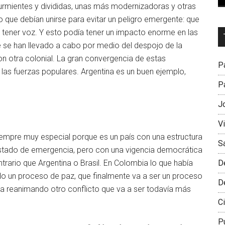
urmientes y divididas, unas más modernizadoras y otras
 que debían unirse para evitar un peligro emergente: que
Dr
 tener voz. Y esto podía tener un impacto enorme en las
L
e se han llevado a cabo por medio del despojo de la
M
n otra colonial. La gran convergencia de estas
Pa
 las fuerzas populares. Argentina es un buen ejemplo,
Pa
J
V
iempre muy especial porque es un país con una estructura
S
estado de emergencia, pero con una vigencia democrática
D
ntrario que Argentina o Brasil. En Colombia lo que había
o un proceso de paz, que finalmente va a ser un proceso
D
a reanimando otro conflicto que va a ser todavía más
Ci
P