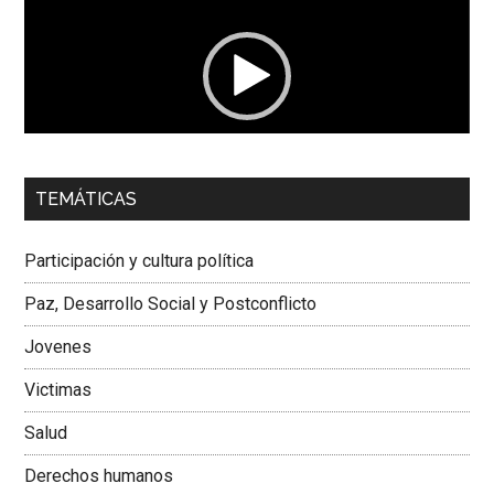
vídeo
00:00
01:04
TEMÁTICAS
Dra. Carolina Corcho Mejía,
Presidenta Corporación
Latinoamericana Sur, Vicepresidenta Federación Médica
Participación y cultura política
Colombiana
Paz, Desarrollo Social y Postconflicto
Jovenes
Victimas
Salud
Derechos humanos