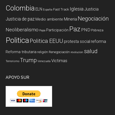
Colombia
Iglesia
ELN
Justicia
Fast Track
España
Negociación
Justicia de paz
Mineria
Medio ambiente
Paz
Neoliberalismo
PND
Participación
Pobreza
Papa
Politica
Politica EEUU
reforma
protesta social
salud
Reforma tributaria
religión
Renegociación
revolucion
Trump
Victimas
Terrorismo
Venezuela
APOYO SUR