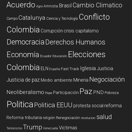
Acuerdo
Cambio Climatico
Brasil
Amnistia
Agro
Conflicto
Catalunya
Campo
Ciencia y Tecnología
Colombia
Corrupción
crisis capitalismo
Democracia
Derechos Humanos
Elecciones
Economía
Ecuador
Educación
Colombia
Iglesia
ELN
Justicia
Fast Track
España
Negociación
Justicia de paz
Mineria
Medio ambiente
Paz
Neoliberalismo
PND
Participación
Pobreza
Papa
Politica
Politica EEUU
reforma
protesta social
salud
Reforma tributaria
religión
Renegociación
revolucion
Trump
Victimas
Terrorismo
Venezuela