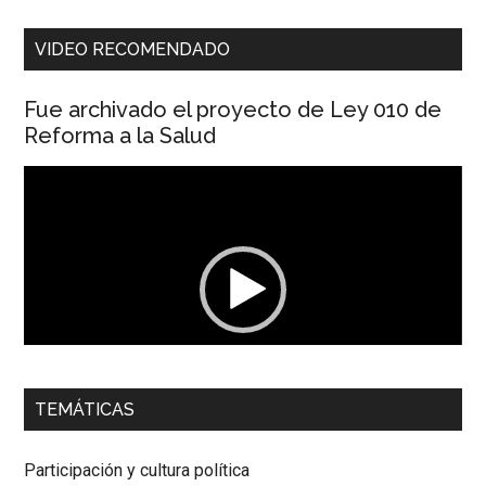
VIDEO RECOMENDADO
Fue archivado el proyecto de Ley 010 de
Reforma a la Salud
Reproductor
de
vídeo
00:00
01:04
TEMÁTICAS
Dra. Carolina Corcho Mejía,
Presidenta Corporación
Latinoamericana Sur, Vicepresidenta Federación Médica
Participación y cultura política
Colombiana